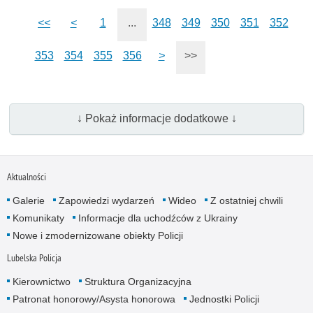
<<
<
1
...
348
349
350
351
352
353
354
355
356
>
>>
↓ Pokaż informacje dodatkowe ↓
Aktualności
Galerie
Zapowiedzi wydarzeń
Wideo
Z ostatniej chwili
Komunikaty
Informacje dla uchodźców z Ukrainy
Nowe i zmodernizowane obiekty Policji
Lubelska Policja
Kierownictwo
Struktura Organizacyjna
Patronat honorowy/Asysta honorowa
Jednostki Policji