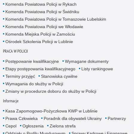
Komenda Powiatowa Policji w Rykach
Komenda Powiatowa Policji w Świdniku
Komenda Powiatowa Policji w Tomaszowie Lubelskim
Komenda Powiatowa Policji we Włodawie
Komenda Miejska Policji w Zamościu
Ośrodek Szkolenia Policji w Lublinie
PRACA W POLICJI
Postępowanie kwalifikacyjne
Wymagane dokumenty
Etapy postępowania kwalifikacyjnego
Listy rankingowe
Terminy przyjęć
Stanowiska cywilne
Wymagania do służby w Policji
Zmiany w procedurze doboru do służby w Policji
Informacje
Kasa Zapomogowo-Pożyczkowa KWP w Lublinie
Prawa Człowieka
Poradnik dla obywateli Ukrainy
Partnerzy
Cepol
Ogłoszenia
Zielona strefa
Oddziały o Profilu Mundurowym
Sprawy Kadrowe i Finansowe