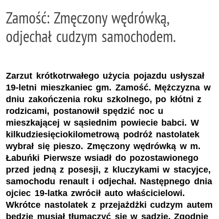
Zamość: Zmęczony wędrówką,
odjechał cudzym samochodem.
Zarzut krótkotrwałego użycia pojazdu usłyszał
19-letni mieszkaniec gm. Zamość. Mężczyzna w
dniu zakończenia roku szkolnego, po kłótni z
rodzicami, postanowił spędzić noc u
mieszkającej w sąsiednim powiecie babci. W
kilkudziesięciokilometrową podróż nastolatek
wybrał się pieszo. Zmęczony wędrówką w m.
Łabuńki Pierwsze wsiadł do pozostawionego
przed jedną z posesji, z kluczykami w stacyjce,
samochodu renault i odjechał. Następnego dnia
ojciec 19-latka zwrócił auto właścicielowi.
Wkrótce nastolatek z przejażdżki cudzym autem
będzie musiał tłumaczyć się w sądzie. Zgodnie