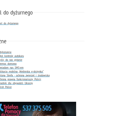
l do dyżurnego
il do dyżurnego
żne
tykorupcja
łoś kontrolę autokaru
ślij do nas pytanie
rzemoc domowa
owiadom nas SMS-em
likacja mobilna „Niebieska e-skrzynka”
elona Strefa - ochrona zwierząt i środowiska
hrona prawna funkcjonariuszy Policji
radnik dla obywateli Ukrainy
lish Police