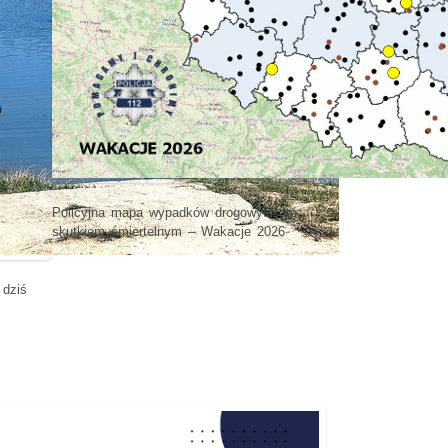
Policyjna mapa wypadków drogowych ze
skutkiem śmiertelnym – Wakacje 2026
 dziś