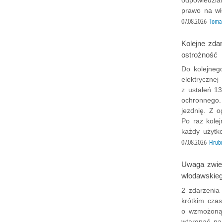
prawo na wł
07.08.2026
Toma
Kolejne zda
ostrożność
Do kolejneg
elektrycznej
z ustaleń 13
ochronnego.
jezdnię. Z o
Po raz kole
każdy użytko
07.08.2026
Hrub
Uwaga zwier
włodawskie
2 zdarzenia
krótkim czas
o wzmożoną 
wtargnąć na 