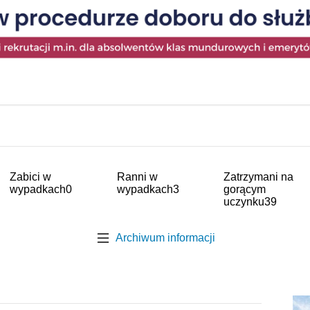
Zabici w
Ranni w
Zatrzymani na
wypadkach
0
wypadkach
3
gorącym
uczynku
39
Archiwum informacji