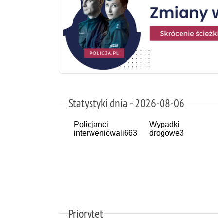
Statystyki dnia - 2026-08-06
Policjanci
Wypadki
interweniowali
663
drogowe
3
Priorytet