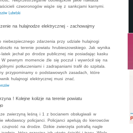
aścicieli czworonogów wiąże się z sankcjami karnymi.
szów Lubelski
rzenie na hulajnodze elektrycznej - zachowajmy
o niebezpiecznego zdarzenia przy udziale hulajnogi
 doszło na terenie powiatu hrubieszowskiego. Jak wynika
-latek jechał po drodze publicznej nie posiadając kasku
 W pewnym momencie źle się poczuł i wywrócił się na
gólnymi potłuczeniami i zadrapaniami trafił do szpitala.
jny przypominamy o podstawowych zasadach, które
wnik hulajnogi elektrycznej musi znać.
ieszów
zyna ! Kolejne kolizje na terenie powiatu
go
 ze zwierzyną leśną i 1 z bocianem obsługiwali w
ie włodawscy policjanci. Policjanci apelują do kierowców
czujność na drodze. Dzikie zwierzęta potrafią nagle
jezdnię, która przecina ich utarte ścieżki i trasy. Wiele