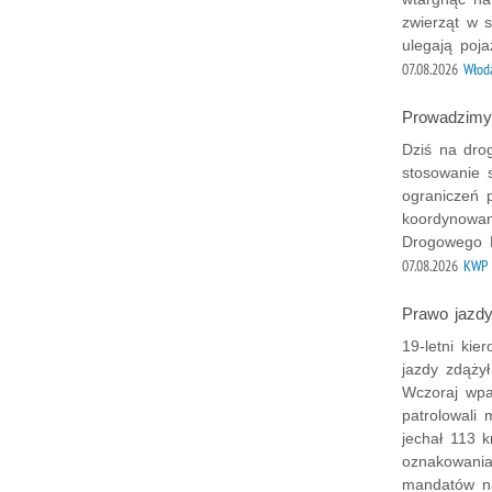
zwierząt w 
ulegają poja
07.08.2026
Włod
Prowadzimy 
Dziś na dro
stosowanie 
ograniczeń p
koordynowan
Drogowego R
07.08.2026
KWP
Prawo jazdy
19-letni ki
jazdy zdążył
Wczoraj wpa
patrolowali
jechał 113 
oznakowania
mandatów na