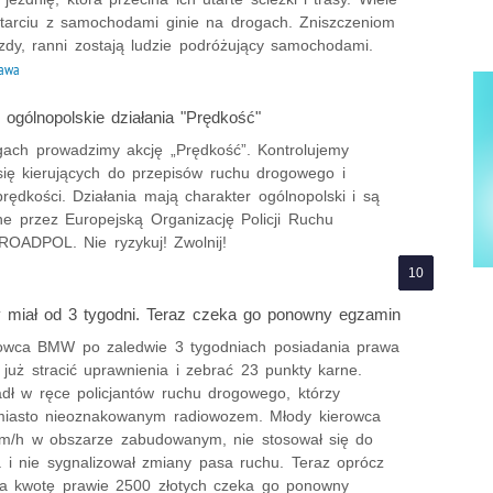
starciu z samochodami ginie na drogach. Zniszczeniom
zdy, ranni zostają ludzie podróżujący samochodami.
awa
ogólnopolskie działania "Prędkość"
gach prowadzimy akcję „Prędkość”. Kontrolujemy
się kierujących do przepisów ruchu drogowego i
rędkości. Działania mają charakter ogólnopolski i są
e przez Europejską Organizację Policji Ruchu
OADPOL. Nie ryzykuj! Zwolnij!
 miał od 3 tygodni. Teraz czeka go ponowny egzamin
erowca BMW po zaledwie 3 tygodniach posiadania prawa
 już stracić uprawnienia i zebrać 23 punkty karne.
dł w ręce policjantów ruchu drogowego, którzy
 miasto nieoznakowanym radiowozem. Młody kierowca
km/h w obszarze zabudowanym, nie stosował się do
 i nie sygnalizował zmiany pasa ruchu. Teraz oprócz
 kwotę prawie 2500 złotych czeka go ponowny