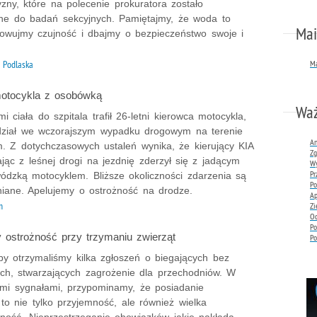
zny, które na polecenie prokuratora zostało
ne do badań sekcyjnych. Pamiętajmy, że woda to
Mai
howujmy czujność i dbajmy o bezpieczeństwo swoje i
a Podlaska
Ma
motocykla z osobówką
Wa
i ciała do szpitala trafił 26-letni kierowca motocykla,
udział we wczorajszym wypadku drogowym na terenie
An
. Z dotychczasowych ustaleń wynika, że kierujący KIA
Zg
ając z leśnej drogi na jezdnię zderzył się z jadącym
Wy
P
ódzką motocyklem. Bliższe okoliczności zdarzenia są
P
niane. Apelujemy o ostrożność na drodze.
Ap
m
Zi
Oc
Po
ostrożność przy trzymaniu zwierząt
Po
by otrzymaliśmy kilka zgłoszeń o biegających bez
ch, stwarzających zagrożenie dla przechodniów. W
ymi sygnałami, przypominamy, że posiadanie
o nie tylko przyjemność, ale również wielka
lność. Nieprzestrzeganie obowiązków jakie nakłada