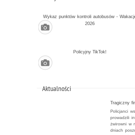
Wykaz punktów kontroli autobusów - Wakacj
2026
Policyjny TikTok!
Aktualności
Tragiczny f
Policjanci w
prowadzili i
żwirowni w 
dniach posz