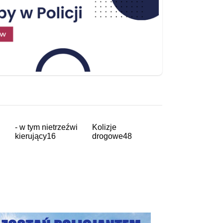
- w tym nietrzeźwi
Kolizje
kierujący
16
drogowe
48