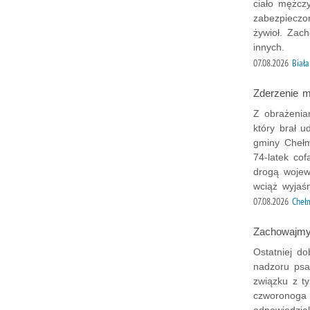
ciało mężczy
zabezpieczo
żywioł. Zac
innych.
07.08.2026
Biał
Zderzenie 
Z obrażeniam
który brał 
gminy Chełm
74-latek cof
drogą wojew
wciąż wyjaś
07.08.2026
Cheł
Zachowajmy 
Ostatniej do
nadzoru psa
związku z t
czworonoga t
odpowiedzia