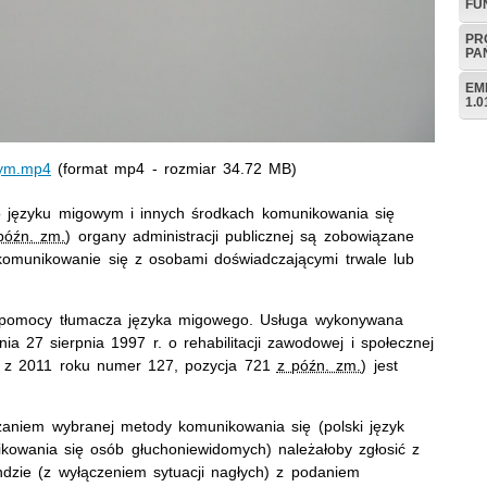
FU
PR
PA
EM
1.0
wym.mp4
(format mp4 - rozmiar 34.72 MB)
o języku migowym i innych środkach komunikowania się
późn. zm.
) organy administracji publicznej są zobowiązane
a komunikowanie się z osobami doświadczającymi trwale lub
 pomocy tłumacza języka migowego. Usługa wykonywana
a 27 sierpnia 1997 r. o rehabilitacji zawodowej i społecznej
z 2011 roku numer 127, pozycja 721
z późn. zm.
) jest
zaniem wybranej metody komunikowania się (polski język
owania się osób głuchoniewidomych) należałoby zgłosić z
zie (z wyłączeniem sytuacji nagłych) z podaniem