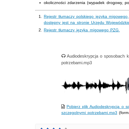
okoliczności zdarzenia (wypadek drogowy, poż
Rejestr tłumaczy polskiego języka migoweg
dostępny jest na stronie Urzędu Wojewódzki
Rejestr tłumaczy języka migowego
PZG
.
Nagranie audio
Audiodeskrypcja o sposobach k
potrzebami.mp3
Pobierz plik Audiodeskrypcja o 
szczegolnymi potrzebami.mp3
(form