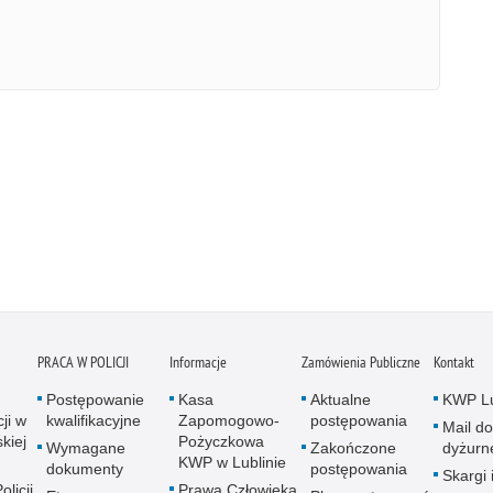
PRACA W POLICJI
Informacje
Zamówienia Publiczne
Kontakt
Postępowanie
Kasa
Aktualne
KWP Lu
ji w
kwalifikacyjne
Zapomogowo-
postępowania
Mail do
kiej
Pożyczkowa
Wymagane
Zakończone
dyżurn
KWP w Lublinie
dokumenty
postępowania
Skargi 
licji
Prawa Człowieka