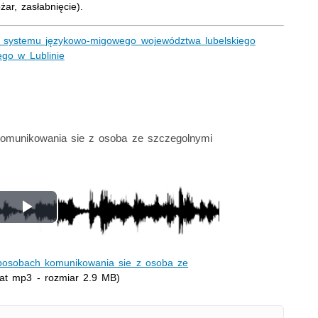
ar, zasłabnięcie).
o, systemu językowo-migowego województwa lubelskiego
ego w Lublinie
omunikowania sie z osoba ze szczegolnymi
Odtwórz
wideo
sposobach komunikowania sie z osoba ze
at mp3 - rozmiar 2.9 MB)