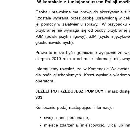
W kontakcie z funkcjonariuszem Policji możl
Osoba uprawniona ma prawo do skorzystania z po
i została wybrana przez osobę uprawnioną w celu
jej pomocy w załatwieniu sprawy. W przypadku 
przybranej nie wymaga się od osoby przybranej 
PJM (polski język migowy), SJM (system języko
głuchoniewidomych).
Prawo to może być ograniczone wyłącznie ze wz
sierpnia 2010 roku o ochronie informacji niejawn
Informujemy również, że w Komendzie Wojewódzki
dla osób głuchoniemych. Koszt wysłania wiadomo
operatora.
JEŻELI POTRZEBUJESZ POMOCY
i masz dost
333
Koniecznie podaj następujące informacje:
swoje dane personalne,
miejsce zdarzenia (miejscowość, ulica lub inn