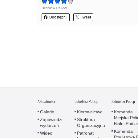
Ocena: 4.1/5 (22)
Udostępnij
Tweet
Aktualności
Lubelska Policja
Jednostki Policji
Galerie
Kierownictwo
Komenda
Miejska Polic
Zapowiedzi
Struktura
Białej Podlas
wydarzeń
Organizacyjna
Komenda
Wideo
Patronat
Powiatowa Po