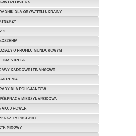
AWA CZŁOWIEKA
RADNIK DLA OBYWATELI UKRAINY
RTNERZY
POL
ŁOSZENIA
DZIAŁY O PROFILU MUNDUROWYM
ELONA STREFA
RAWY KADROWE I FINANSOWE
GROŻENIA
RADY DLA POLICJANTÓW
PÓŁPRACA MIĘDZYNARODOWA
NAKUJ ROWER
ZEKAŻ 1,5 PROCENT
ZYK MIGOWY