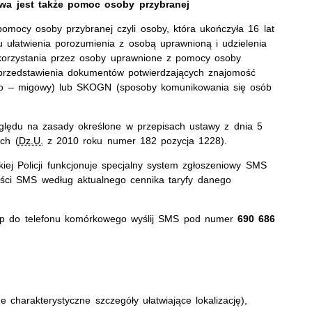
iwa jest także pomoc osoby przybranej
mocy osoby przybranej czyli osoby, która ukończyła 16 lat
 ułatwienia porozumienia z osobą uprawnioną i udzielenia
korzystania przez osoby uprawnione z pomocy osoby
przedstawienia dokumentów potwierdzających znajomość
wo – migowy) lub SKOGN (sposoby komunikowania się osób
ględu na zasady określone w przepisach ustawy z dnia 5
ych (
Dz.U.
z 2010 roku numer 182 pozycja 1228).
ej Policji funkcjonuje specjalny system zgłoszeniowy SMS
ści SMS według aktualnego cennika taryfy danego
ęp do telefonu komórkowego wyślij SMS pod numer
690 686
e charakterystyczne szczegóły ułatwiające lokalizację),