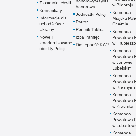
honorowy/Asysta
Z ostatniej chwili
w Biłgoraju
honorowa
Komunikaty
Komenda
Jednostki Policji
Informacje dla
Miejska Polic
Patron
uchodźców z
Chełmie
Ukrainy
Pomnik Tablica
Komenda
Nowe i
Izba Pamięci
Powiatowa Po
zmodernizowane
w Hrubieszo
Dostępność KWP
obiekty Policji
Komenda
Powiatowa Po
w Janowie
Lubelskim
Komenda
Powiatowa Po
w Krasnyms
Komenda
Powiatowa Po
w Kraśniku
Komenda
Powiatowa Po
w Lubartowi
Komenda