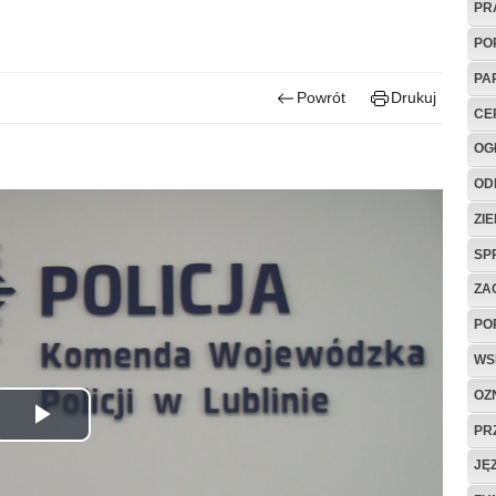
PR
PO
PA
Powrót
Drukuj
CE
OG
OD
ZI
SP
ZA
PO
WS
OZ
Odtwórz
PR
JĘ
wideo