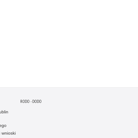
RODO - DODO
blin
ego
i wnioski