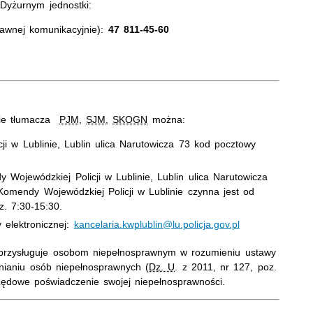
 Dyżurnym jednostki:
rawnej komunikacyjnie):
47 811-45-60
ie tłumacza
PJM
,
SJM
,
SKOGN
można:
i w Lublinie, Lublin ulica Narutowicza 73 kod pocztowy
 Wojewódzkiej Policji w Lublinie, Lublin ulica Narutowicza
omendy Wojewódzkiej Policji w Lublinie czynna jest od
z. 7:30-15:30.
 elektronicznej:
kancelaria.kwplublin@lu.policja.gov.pl
przysługuje osobom niepełnosprawnym w rozumieniu ustawy
udnianiu osób niepełnosprawnych (
Dz. U
. z 2011, nr 127, poz.
zędowe poświadczenie swojej niepełnosprawności.