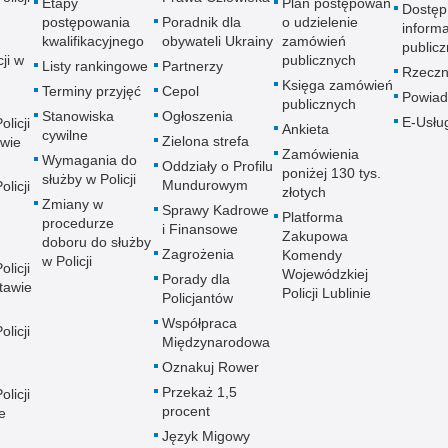
Etapy
Plan postępowań
Dostęp
postępowania
Poradnik dla
o udzielenie
informa
kwalifikacyjnego
obywateli Ukrainy
zamówień
publicz
ji w
publicznych
Listy rankingowe
Partnerzy
Rzeczn
Księga zamówień
Terminy przyjęć
Cepol
Powiad
publicznych
Stanowiska
Ogłoszenia
E-Usłu
licji
Ankieta
cywilne
Zielona strefa
wie
Zamówienia
Wymagania do
Oddziały o Profilu
poniżej 130 tys.
służby w Policji
Mundurowym
licji
złotych
Zmiany w
Sprawy Kadrowe
Platforma
procedurze
i Finansowe
Zakupowa
doboru do służby
Zagrożenia
Komendy
w Policji
licji
Wojewódzkiej
Porady dla
tawie
Policji Lublinie
Policjantów
Współpraca
licji
Międzynarodowa
Oznakuj Rower
Przekaż 1,5
licji
procent
e
Język Migowy