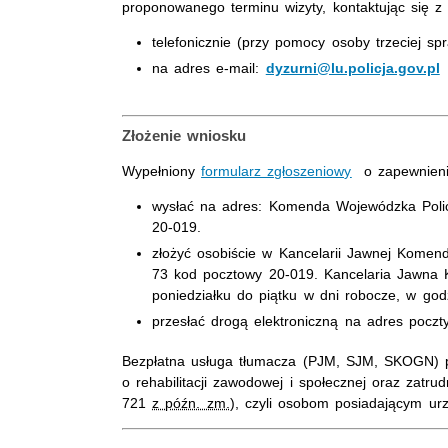
proponowanego terminu wizyty, kontaktując się z
telefonicznie (przy pomocy osoby trzeciej sp
na adres
e-mail
:
dyzurni@lu.policja.gov.pl
Złożenie wniosku
Wypełniony
formularz zgłoszeniowy
o zapewnien
wysłać na adres: Komenda Wojewódzka Policj
20-019.
złożyć osobiście w Kancelarii Jawnej Komendy
73 kod pocztowy 20-019. Kancelaria Jawna K
poniedziałku do piątku w dni robocze, w god
przesłać drogą elektroniczną na adres poczty
Bezpłatna usługa tłumacza (PJM, SJM, SKOGN) 
o rehabilitacji zawodowej i społecznej oraz zatr
721
z późn. zm.
), czyli osobom posiadającym ur