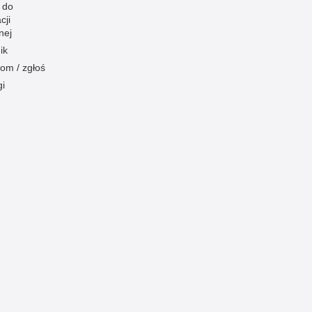
 do
cji
nej
ik
om / zgłoś
gi