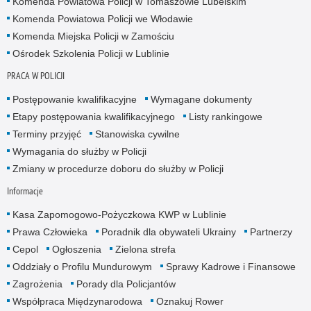
Komenda Powiatowa Policji w Tomaszowie Lubelskim
Komenda Powiatowa Policji we Włodawie
Komenda Miejska Policji w Zamościu
Ośrodek Szkolenia Policji w Lublinie
PRACA W POLICJI
Postępowanie kwalifikacyjne
Wymagane dokumenty
Etapy postępowania kwalifikacyjnego
Listy rankingowe
Terminy przyjęć
Stanowiska cywilne
Wymagania do służby w Policji
Zmiany w procedurze doboru do służby w Policji
Informacje
Kasa Zapomogowo-Pożyczkowa KWP w Lublinie
Prawa Człowieka
Poradnik dla obywateli Ukrainy
Partnerzy
Cepol
Ogłoszenia
Zielona strefa
Oddziały o Profilu Mundurowym
Sprawy Kadrowe i Finansowe
Zagrożenia
Porady dla Policjantów
Współpraca Międzynarodowa
Oznakuj Rower