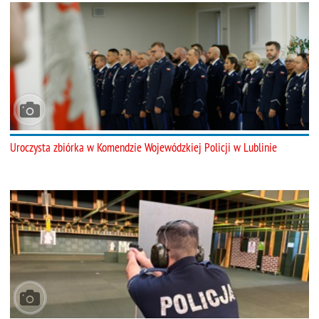
Uroczysta zbiórka w Komendzie Wojewódzkiej Policji w Lublinie