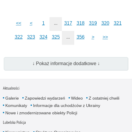
<<
<
1
...
317
318
319
320
321
322
323
324
325
...
356
>
>>
↓ Pokaż informacje dodatkowe ↓
Aktualności
Galerie
Zapowiedzi wydarzeń
Wideo
Z ostatniej chwili
Komunikaty
Informacje dla uchodźców z Ukrainy
Nowe i zmodernizowane obiekty Policji
Lubelska Policja