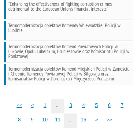
"Enhancing the effectiveness of fighting corruption crimes
detrimental to the European Union’s financial interests"
Termomodernizacja obiektów Komendy Wojewódzkiej Policji w
Lublinie
Termomodernizacja obiektów Komend Powiatowych Policji w
Łukowie, Opolu Lubelskim, Hrubieszowie oraz Komisariatu Policji w
Poniatowej
Termomodernizacja obiektów Komend Miejskich Policji w Zamościu
i Chełmie, Komendy Powiatowej Policji w Biłgoraju oraz
Komisariatów Policji w Dorohusku i Międzyrzecu Podlaskim
<<
<
1
...
3
4
5
6
7
8
9
10
11
...
16
>
>>