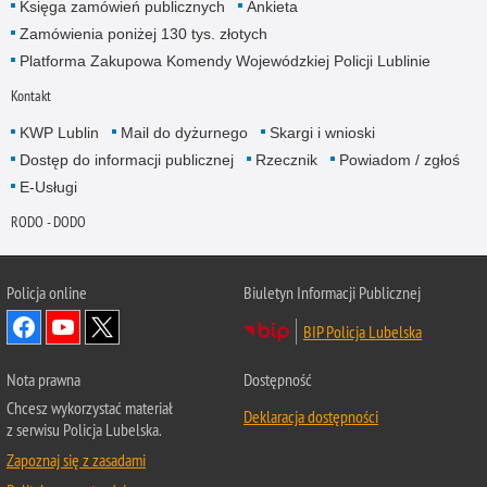
Księga zamówień publicznych
Ankieta
Zamówienia poniżej 130 tys. złotych
Platforma Zakupowa Komendy Wojewódzkiej Policji Lublinie
Kontakt
KWP Lublin
Mail do dyżurnego
Skargi i wnioski
Dostęp do informacji publicznej
Rzecznik
Powiadom / zgłoś
E-Usługi
RODO - DODO
Policja online
Biuletyn Informacji Publicznej
BIP Policja Lubelska
Nota prawna
Dostępność
Chcesz wykorzystać materiał
Deklaracja dostępności
z serwisu Policja Lubelska.
Zapoznaj się z zasadami