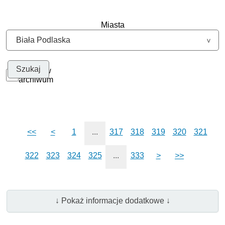
Miasta
Szukaj w
archiwum
<<
<
1
...
317
318
319
320
321
322
323
324
325
...
333
>
>>
↓ Pokaż informacje dodatkowe ↓