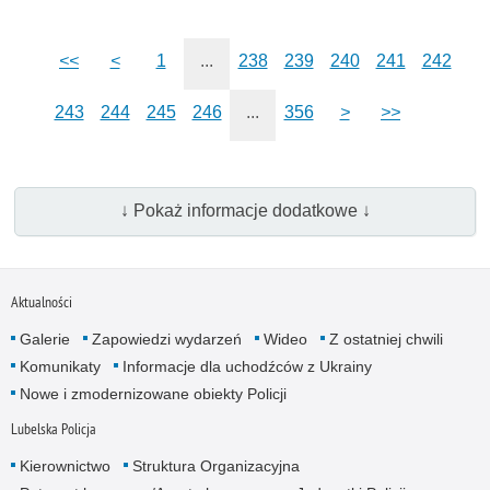
<<
<
1
...
238
239
240
241
242
243
244
245
246
...
356
>
>>
↓ Pokaż informacje dodatkowe ↓
Aktualności
Galerie
Zapowiedzi wydarzeń
Wideo
Z ostatniej chwili
Komunikaty
Informacje dla uchodźców z Ukrainy
Nowe i zmodernizowane obiekty Policji
Lubelska Policja
Kierownictwo
Struktura Organizacyjna