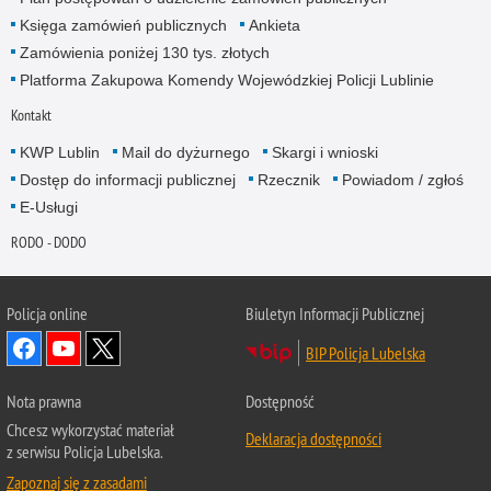
Księga zamówień publicznych
Ankieta
Zamówienia poniżej 130 tys. złotych
Platforma Zakupowa Komendy Wojewódzkiej Policji Lublinie
Kontakt
KWP Lublin
Mail do dyżurnego
Skargi i wnioski
Dostęp do informacji publicznej
Rzecznik
Powiadom / zgłoś
E-Usługi
RODO - DODO
Policja online
Biuletyn Informacji Publicznej
BIP Policja Lubelska
Nota prawna
Dostępność
Chcesz wykorzystać materiał
Deklaracja dostępności
z serwisu Policja Lubelska.
Zapoznaj się z zasadami