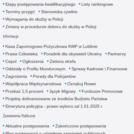
Etapy postępowania kwalifikacyjnego
Listy rankingowe
Terminy przyjęć
Stanowiska cywilne
Wymagania do służby w Policji
Zmiany w procedurze doboru do służby w Policji
Informacje
Kasa Zapomogowo-Pożyczkowa KWP w Lublinie
Prawa Człowieka
Poradnik dla obywateli Ukrainy
Partnerzy
Cepol
Ogłoszenia
Zielona strefa
Oddziały o Profilu Mundurowym
Sprawy Kadrowe i Finansowe
Zagrożenia
Porady dla Policjantów
Współpraca Międzynarodowa
Oznakuj Rower
Przekaż 1,5 procent
Język Migowy
Fundusze Pomocowe
Projekty dofinansowane ze środków Budżetu Państwa
Emerytura policyjna - prawo wyboru od 1.01.2025 r.
Zamówienia Publiczne
Aktualne postępowania
Zakończone postępowania
Plan postępowań o udzielenie zamówień publicznych