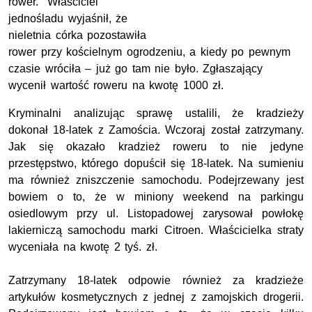
rower. Właściciel
jednośladu wyjaśnił, że
nieletnia córka pozostawiła
rower przy kościelnym ogrodzeniu, a kiedy po pewnym
czasie wróciła – już go tam nie było. Zgłaszający
wycenił wartość roweru na kwotę 1000 zł.
Kryminalni analizując sprawę ustalili, że kradzieży
dokonał 18-latek z Zamościa. Wczoraj został zatrzymany.
Jak się okazało kradzież roweru to nie jedyne
przestępstwo, którego dopuścił się 18-latek. Na sumieniu
ma również zniszczenie samochodu. Podejrzewany jest
bowiem o to, że w miniony weekend na parkingu
osiedlowym przy ul. Listopadowej zarysował powłokę
lakierniczą samochodu marki Citroen. Właścicielka straty
wyceniała na kwotę 2 tyś. zł.
Zatrzymany 18-latek odpowie również za kradzieże
artykułów kosmetycznych z jednej z zamojskich drogerii.