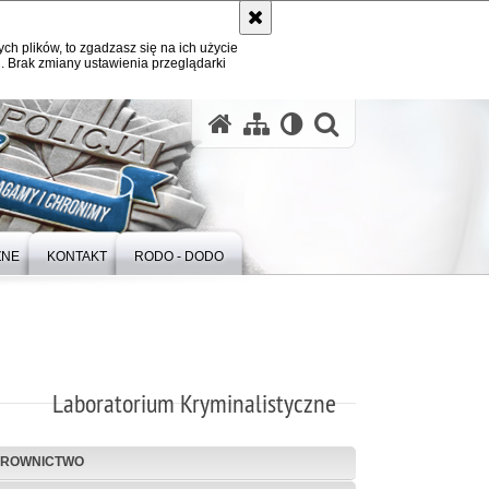
ych plików, to zgadzasz się na ich użycie
. Brak zmiany ustawienia przeglądarki
otwórz wysz
ZNE
KONTAKT
RODO - DODO
Laboratorium Kryminalistyczne
EROWNICTWO