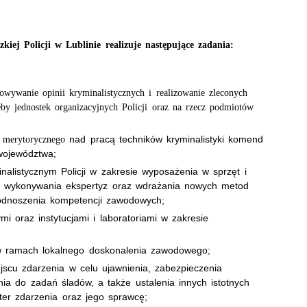
ej Policji w Lublinie realizuje następujące zadania:
owywanie opinii kryminalistycznych i realizowanie zleconych
eby jednostek organizacyjnych Policji oraz na rzecz podmiotów
nad pracą techników kryminalistyki komend
 merytorycznego
 województwa;
alistycznym Policji w zakresie wyposażenia w sprzęt i
ach wykonywania ekspertyz oraz wdrażania nowych metod
podnoszenia kompetencji zawodowych;
 oraz instytucjami i laboratoriami w zakresie
 w ramach lokalnego doskonalenia zawodowego;
scu zdarzenia w celu ujawnienia, zabezpieczenia
ia do zadań śladów, a także ustalenia innych istotnych
ter zdarzenia oraz jego sprawcę;