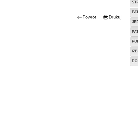
ST
PA
Powrót
Drukuj
JE
PA
PO
IZB
DO