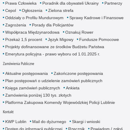
Prawa Człowieka
Poradnik dla obywateli Ukrainy
Partnerzy
Cepol
Ogłoszenia
Zielona strefa
Oddziały o Profilu Mundurowym
Sprawy Kadrowe i Finansowe
Zagrożenia
Porady dla Policjantów
Współpraca Międzynarodowa
Oznakuj Rower
Przekaż 1,5 procent
Język Migowy
Fundusze Pomocowe
Projekty dofinansowane ze środków Budżetu Państwa
Emerytura policyjna - prawo wyboru od 1.01.2025 r.
Zamówienia Publiczne
Aktualne postępowania
Zakończone postępowania
Plan postępowań o udzielenie zamówień publicznych
Księga zamówień publicznych
Ankieta
Zamówienia poniżej 130 tys. złotych
Platforma Zakupowa Komendy Wojewódzkiej Policji Lublinie
Kontakt
KWP Lublin
Mail do dyżurnego
Skargi i wnioski
Dostęp do informacji publicznej
Rzecznik
Powiadom / zgłoś