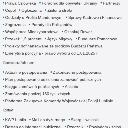
Prawa Człowieka
Poradnik dla obywateli Ukrainy
Partnerzy
Cepol
Ogłoszenia
Zielona strefa
Oddziały o Profilu Mundurowym
Sprawy Kadrowe i Finansowe
Zagrożenia
Porady dla Policjantów
Współpraca Międzynarodowa
Oznakuj Rower
Przekaż 1,5 procent
Język Migowy
Fundusze Pomocowe
Projekty dofinansowane ze środków Budżetu Państwa
Emerytura policyjna - prawo wyboru od 1.01.2025 r.
Zamówienia Publiczne
Aktualne postępowania
Zakończone postępowania
Plan postępowań o udzielenie zamówień publicznych
Księga zamówień publicznych
Ankieta
Zamówienia poniżej 130 tys. złotych
Platforma Zakupowa Komendy Wojewódzkiej Policji Lublinie
Kontakt
KWP Lublin
Mail do dyżurnego
Skargi i wnioski
Dostęp do informacji publicznej
Rzecznik
Powiadom / zgłoś