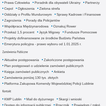
Prawa Człowieka
Poradnik dla obywateli Ukrainy
Partnerzy
Cepol
Ogłoszenia
Zielona strefa
Oddziały o Profilu Mundurowym
Sprawy Kadrowe i Finansowe
Zagrożenia
Porady dla Policjantów
Współpraca Międzynarodowa
Oznakuj Rower
Przekaż 1,5 procent
Język Migowy
Fundusze Pomocowe
Projekty dofinansowane ze środków Budżetu Państwa
Emerytura policyjna - prawo wyboru od 1.01.2025 r.
Zamówienia Publiczne
Aktualne postępowania
Zakończone postępowania
Plan postępowań o udzielenie zamówień publicznych
Księga zamówień publicznych
Ankieta
Zamówienia poniżej 130 tys. złotych
Platforma Zakupowa Komendy Wojewódzkiej Policji Lublinie
Kontakt
KWP Lublin
Mail do dyżurnego
Skargi i wnioski
Dostęp do informacji publicznej
Rzecznik
Powiadom / zgłoś