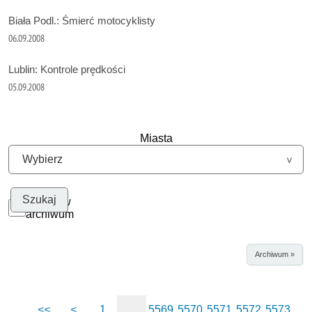
Biała Podl.: Śmierć motocyklisty
06.09.2008
Lublin: Kontrole prędkości
05.09.2008
Miasta
Szukaj w
archiwum
Archiwum »
<<
<
1
...
5569
5570
5571
5572
5573