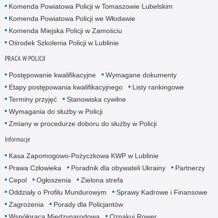
Komenda Powiatowa Policji w Tomaszowie Lubelskim
Komenda Powiatowa Policji we Włodawie
Komenda Miejska Policji w Zamościu
Ośrodek Szkolenia Policji w Lublinie
PRACA W POLICJI
Postępowanie kwalifikacyjne
Wymagane dokumenty
Etapy postępowania kwalifikacyjnego
Listy rankingowe
Terminy przyjęć
Stanowiska cywilne
Wymagania do służby w Policji
Zmiany w procedurze doboru do służby w Policji
Informacje
Kasa Zapomogowo-Pożyczkowa KWP w Lublinie
Prawa Człowieka
Poradnik dla obywateli Ukrainy
Partnerzy
Cepol
Ogłoszenia
Zielona strefa
Oddziały o Profilu Mundurowym
Sprawy Kadrowe i Finansowe
Zagrożenia
Porady dla Policjantów
Współpraca Międzynarodowa
Oznakuj Rower