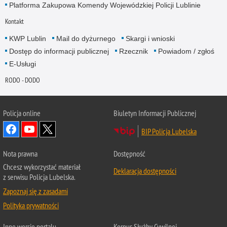
Platforma Zakupowa Komendy Wojewódzkiej Policji Lublinie
Kontakt
KWP Lublin
Mail do dyżurnego
Skargi i wnioski
Dostęp do informacji publicznej
Rzecznik
Powiadom / zgłoś
E-Usługi
RODO - DODO
Policja online
Biuletyn Informacji Publicznej
BIP Policja Lubelska
Nota prawna
Dostępność
Chcesz wykorzystać materiał
Deklaracja dostępności
z serwisu Policja Lubelska.
Zapoznaj się z zasadami
Polityka prywatności
Inne wersje portalu
Korpus Służby Cywilnej