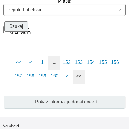
Miasta
Szukaj w
archiwum
<<
<
1
...
152
153
154
155
156
157
158
159
160
>
>>
↓ Pokaż informacje dodatkowe ↓
Aktualności