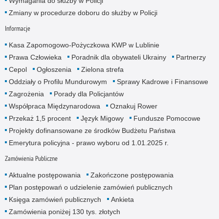
Wymagania do służby w Policji
Zmiany w procedurze doboru do służby w Policji
Informacje
Kasa Zapomogowo-Pożyczkowa KWP w Lublinie
Prawa Człowieka
Poradnik dla obywateli Ukrainy
Partnerzy
Cepol
Ogłoszenia
Zielona strefa
Oddziały o Profilu Mundurowym
Sprawy Kadrowe i Finansowe
Zagrożenia
Porady dla Policjantów
Współpraca Międzynarodowa
Oznakuj Rower
Przekaż 1,5 procent
Język Migowy
Fundusze Pomocowe
Projekty dofinansowane ze środków Budżetu Państwa
Emerytura policyjna - prawo wyboru od 1.01.2025 r.
Zamówienia Publiczne
Aktualne postępowania
Zakończone postępowania
Plan postępowań o udzielenie zamówień publicznych
Księga zamówień publicznych
Ankieta
Zamówienia poniżej 130 tys. złotych