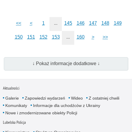
<<
<
1
...
145
146
147
148
149
150
151
152
153
...
160
>
>>
↓ Pokaż informacje dodatkowe ↓
Aktualności
Galerie
Zapowiedzi wydarzeń
Wideo
Z ostatniej chwili
Komunikaty
Informacje dla uchodźców z Ukrainy
Nowe i zmodernizowane obiekty Policji
Lubelska Policja