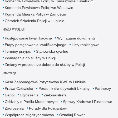
Komenda Powiatowa Policji w Tomaszowie Lubelskim
Komenda Powiatowa Policji we Włodawie
Komenda Miejska Policji w Zamościu
Ośrodek Szkolenia Policji w Lublinie
PRACA W POLICJI
Postępowanie kwalifikacyjne
Wymagane dokumenty
Etapy postępowania kwalifikacyjnego
Listy rankingowe
Terminy przyjęć
Stanowiska cywilne
Wymagania do służby w Policji
Zmiany w procedurze doboru do służby w Policji
Informacje
Kasa Zapomogowo-Pożyczkowa KWP w Lublinie
Prawa Człowieka
Poradnik dla obywateli Ukrainy
Partnerzy
Cepol
Ogłoszenia
Zielona strefa
Oddziały o Profilu Mundurowym
Sprawy Kadrowe i Finansowe
Zagrożenia
Porady dla Policjantów
Współpraca Międzynarodowa
Oznakuj Rower