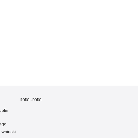
RODO - DODO
blin
ego
i wnioski