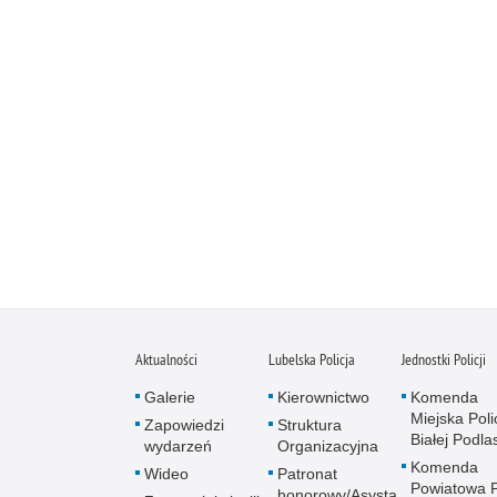
Aktualności
Lubelska Policja
Jednostki Policji
Galerie
Kierownictwo
Komenda
Miejska Polic
Zapowiedzi
Struktura
Białej Podlas
wydarzeń
Organizacyjna
Komenda
Wideo
Patronat
Powiatowa Po
honorowy/Asysta