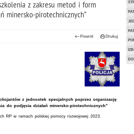
szkolenia z zakresu metod i form
ST
ań minersko-pirotechnicznych”
PA
JE
PA
Powrót
Drukuj
PO
IZB
DO
licjantów z jednostek specjalnych poprzez organizację
ia do podjęcia działań minersko-pirotechnicznych”
ych RP w ramach polskiej pomocy rozwojowej 2023.