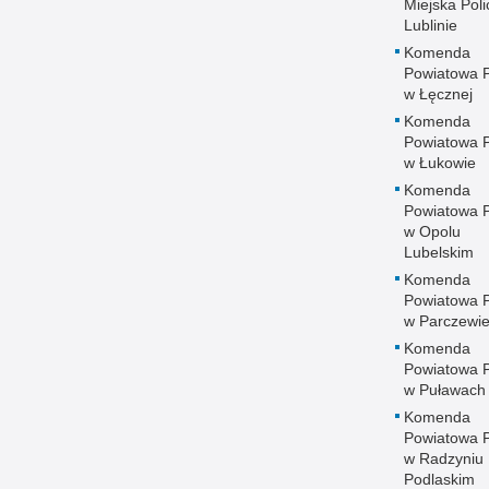
Miejska Polic
Lublinie
Komenda
Powiatowa Po
w Łęcznej
Komenda
Powiatowa Po
w Łukowie
Komenda
Powiatowa Po
w Opolu
Lubelskim
Komenda
Powiatowa Po
w Parczewi
Komenda
Powiatowa Po
w Puławach
Komenda
Powiatowa Po
w Radzyniu
Podlaskim