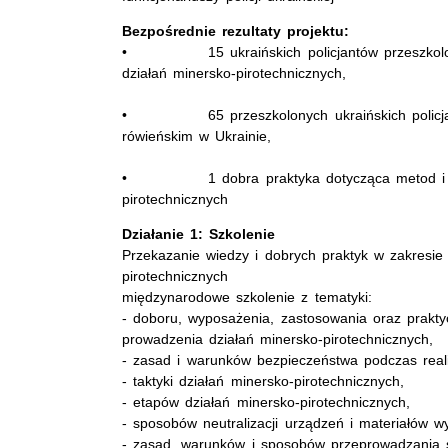
Bezpośrednie rezultaty projektu:
• 15 ukraińskich policjantów przeszkolonyc
działań minersko-pirotechnicznych,
• 65 przeszkolonych ukraińskich policjant
rówieńskim w Ukrainie,
• 1 dobra praktyka dotycząca metod i form 
pirotechnicznych
Działanie 1: Szkolenie
Przekazanie wiedzy i dobrych praktyk w zakresie
pirotechnicznych
międzynarodowe szkolenie z tematyki:
- doboru, wyposażenia, zastosowania oraz prakty
prowadzenia działań minersko-pirotechnicznych,
- zasad i warunków bezpieczeństwa podczas realiz
- taktyki działań minersko-pirotechnicznych,
- etapów działań minersko-pirotechnicznych,
- sposobów neutralizacji urządzeń i materiałów 
- zasad, warunków i sposobów przeprowadzania