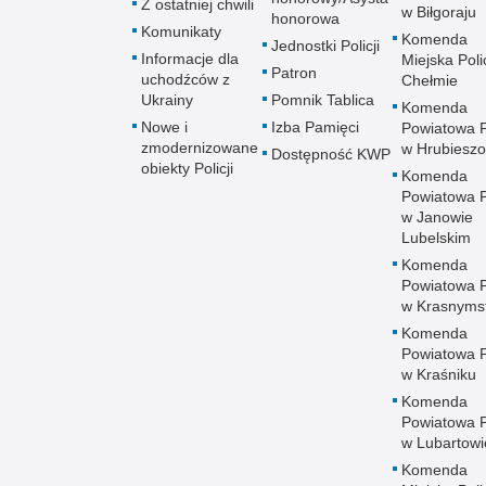
Z ostatniej chwili
w Biłgoraju
honorowa
Komunikaty
Komenda
Jednostki Policji
Informacje dla
Miejska Polic
Patron
uchodźców z
Chełmie
Ukrainy
Pomnik Tablica
Komenda
Nowe i
Izba Pamięci
Powiatowa Po
zmodernizowane
w Hrubieszo
Dostępność KWP
obiekty Policji
Komenda
Powiatowa Po
w Janowie
Lubelskim
Komenda
Powiatowa Po
w Krasnyms
Komenda
Powiatowa Po
w Kraśniku
Komenda
Powiatowa Po
w Lubartowi
Komenda