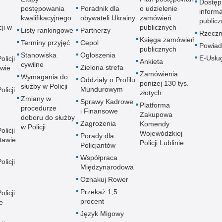
Dostęp
postępowania
Poradnik dla
o udzielenie
informa
kwalifikacyjnego
obywateli Ukrainy
zamówień
publicz
ji w
publicznych
Listy rankingowe
Partnerzy
Rzeczn
Księga zamówień
Terminy przyjęć
Cepol
Powiad
publicznych
Stanowiska
Ogłoszenia
E-Usłu
licji
Ankieta
cywilne
Zielona strefa
wie
Zamówienia
Wymagania do
Oddziały o Profilu
poniżej 130 tys.
służby w Policji
Mundurowym
licji
złotych
Zmiany w
Sprawy Kadrowe
Platforma
procedurze
i Finansowe
Zakupowa
doboru do służby
Zagrożenia
Komendy
w Policji
licji
Wojewódzkiej
Porady dla
tawie
Policji Lublinie
Policjantów
Współpraca
licji
Międzynarodowa
Oznakuj Rower
Przekaż 1,5
licji
procent
e
Język Migowy