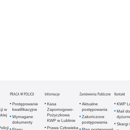
PRACA W POLICJI
Informacje
Zamówienia Publiczne
Kontakt
Postępowanie
Kasa
Aktualne
KWP Lu
ji w
kwalifikacyjne
Zapomogowo-
postępowania
Mail do
kiej
Pożyczkowa
Wymagane
Zakończone
dyżurn
KWP w Lublinie
dokumenty
postępowania
Skargi 
licji
Prawa Człowieka
Etapy
Plan postępowań