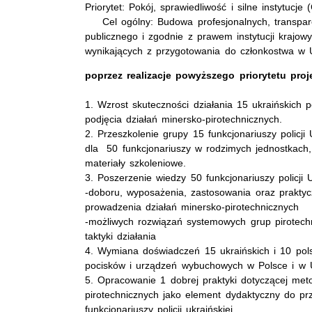
Priorytet: Pokój, sprawiedliwość i silne instytucje
Cel ogólny: Budowa profesjonalnych, transparen
publicznego i zgodnie z prawem instytucji krajow
wynikających z przygotowania do członkostwa w
poprzez realizacje powyższego priorytetu proje
1. Wzrost skuteczności działania 15 ukraińskich 
podjęcia działań minersko-pirotechnicznych.
2. Przeszkolenie grupy 15 funkcjonariuszy policj
dla 50 funkcjonariuszy w rodzimych jednostkach,
materiały szkoleniowe.
3. Poszerzenie wiedzy 50 funkcjonariuszy policji 
-doboru, wyposażenia, zastosowania oraz praktyc
prowadzenia działań minersko-pirotechnicznych
-możliwych rozwiązań systemowych grup pirotech
taktyki działania
4. Wymiana doświadczeń 15 ukraińskich i 10 polskic
pocisków i urządzeń wybuchowych w Polsce i w U
5. Opracowanie 1 dobrej praktyki dotyczącej met
pirotechnicznych jako element dydaktyczny do p
funkcjonariuszy policji ukraińskiej