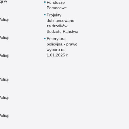
ji w
Fundusze
Pomocowe
Projekty
licji
dofinansowane
ze środków
Budżetu Państwa
licji
Emerytura
policyjna - prawo
wyboru od
1.01.2025 r.
licji
licji
e
licji
licji