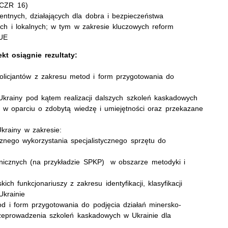
 (CZR 16)
tnych, działających dla dobra i bezpieczeństwa
ych i lokalnych; w tym w zakresie kluczowych reform
 UE
kt osiągnie rezultaty:
policjantów z zakresu metod i form przygotowania do
i Ukrainy pod kątem realizacji dalszych szkoleń kaskadowych
 w oparciu o zdobytą wiedzę i umiejętności oraz przekazane
Ukrainy w zakresie:
znego wykorzystania specjalistycznego sprzętu do
nicznych (na przykładzie SPKP) w obszarze metodyki i
h funkcjonariuszy z zakresu identyfikacji, klasyfikacji
krainie
od i form przygotowania do podjęcia działań minersko-
rzeprowadzenia szkoleń kaskadowych w Ukrainie dla