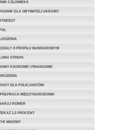
AWA CZŁOWIEKA
RADNIK DLA OBYWATELI UKRAINY
RTNERZY
POL
ŁOSZENIA
DZIAŁY O PROFILU MUNDUROWYM
ELONA STREFA
RAWY KADROWE I FINANSOWE
GROŻENIA
RADY DLA POLICJANTÓW
PÓŁPRACA MIĘDZYNARODOWA
NAKUJ ROWER
ZEKAŻ 1,5 PROCENT
ZYK MIGOWY