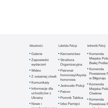
Aktualności
Lubelska Policja
Jednostki Policji
Galerie
Kierownictwo
Komenda
Miejska Polic
Zapowiedzi
Struktura
Białej Podlas
wydarzeń
Organizacyjna
Komenda
Wideo
Patronat
Powiatowa Po
honorowy/Asysta
Z ostatniej chwili
w Biłgoraju
honorowa
Komunikaty
Komenda
Jednostki Policji
Informacje dla
Miejska Polic
Patron
uchodźców z
Chełmie
Ukrainy
Pomnik Tablica
Komenda
Nowe i
Izba Pamięci
Powiatowa Po