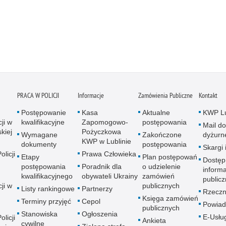
PRACA W POLICJI
Informacje
Zamówienia Publiczne
Kontakt
Postępowanie
Kasa
Aktualne
KWP Lu
ji w
kwalifikacyjne
Zapomogowo-
postępowania
Mail do
kiej
Pożyczkowa
Wymagane
Zakończone
dyżurn
KWP w Lublinie
dokumenty
postępowania
Skargi 
licji
Prawa Człowieka
Etapy
Plan postępowań
Dostęp
postępowania
Poradnik dla
o udzielenie
informa
kwalifikacyjnego
obywateli Ukrainy
zamówień
publicz
ji w
publicznych
Listy rankingowe
Partnerzy
Rzeczn
Księga zamówień
Terminy przyjęć
Cepol
Powiad
publicznych
Stanowiska
Ogłoszenia
E-Usłu
licji
Ankieta
cywilne