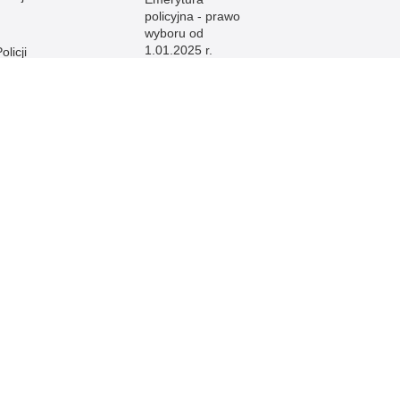
policyjna - prawo
wyboru od
1.01.2025 r.
licji
licji
e
licji
licji
licji
licji