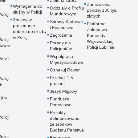
Zielona strefa
wie
Zamówienia
Wymagania do
Oddziały o Profilu
poniżej 130 tys.
służby w Policji
Mundurowym
licji
złotych
Zmiany w
Sprawy Kadrowe
Platforma
procedurze
i Finansowe
Zakupowa
doboru do służby
Zagrożenia
Komendy
w Policji
licji
Wojewódzkiej
Porady dla
tawie
Policji Lublinie
Policjantów
Współpraca
licji
Międzynarodowa
Oznakuj Rower
Przekaż 1,5
licji
procent
e
Język Migowy
ji w
Fundusze
Pomocowe
Projekty
licji
dofinansowane
ze środków
Budżetu Państwa
licji
Emerytura