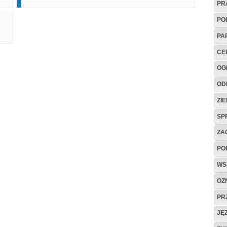
PR
PO
PA
CE
OG
OD
ZI
SP
ZA
PO
WS
OZ
PR
JĘ