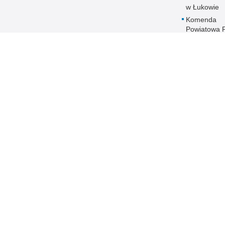
w Łukowie
Komenda
Powiatowa Po
w Opolu
Lubelskim
Komenda
Powiatowa Po
w Parczewi
Komenda
Powiatowa Po
w Puławach
Komenda
Powiatowa Po
w Radzyniu
Podlaskim
Komenda
Powiatowa Po
w Rykach
Komenda
Powiatowa Po
w Świdniku