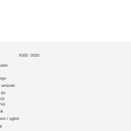
RODO - DODO
blin
ego
i wnioski
 do
cji
nej
ik
om / zgłoś
gi