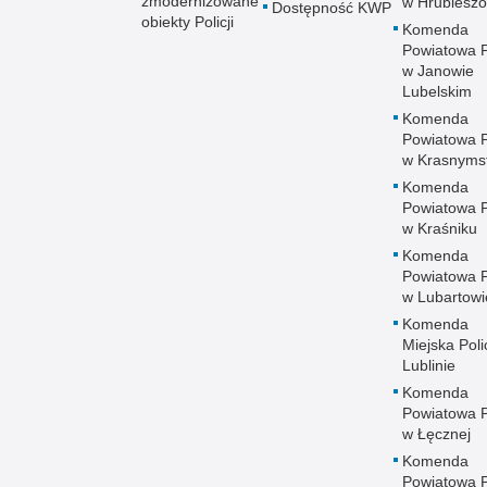
zmodernizowane
w Hrubieszo
Dostępność KWP
obiekty Policji
Komenda
Powiatowa Po
w Janowie
Lubelskim
Komenda
Powiatowa Po
w Krasnyms
Komenda
Powiatowa Po
w Kraśniku
Komenda
Powiatowa Po
w Lubartowi
Komenda
Miejska Polic
Lublinie
Komenda
Powiatowa Po
w Łęcznej
Komenda
Powiatowa Po