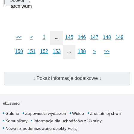
Szukaj w
archiwum
<<
<
1
...
145
146
147
148
149
150
151
152
153
...
188
>
>>
↓ Pokaż informacje dodatkowe ↓
Aktualności
Galerie
Zapowiedzi wydarzeń
Wideo
Z ostatniej chwili
Komunikaty
Informacje dla uchodźców z Ukrainy
Nowe i zmodernizowane obiekty Policji