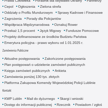
Prawa Człowieka
Poradnik dla obywateli Ukrainy
Partnerzy
Cepol
Ogłoszenia
Zielona strefa
Oddziały o Profilu Mundurowym
Sprawy Kadrowe i Finansowe
Zagrożenia
Porady dla Policjantów
Współpraca Międzynarodowa
Oznakuj Rower
Przekaż 1,5 procent
Język Migowy
Fundusze Pomocowe
Projekty dofinansowane ze środków Budżetu Państwa
Emerytura policyjna - prawo wyboru od 1.01.2025 r.
Zamówienia Publiczne
Aktualne postępowania
Zakończone postępowania
Plan postępowań o udzielenie zamówień publicznych
Księga zamówień publicznych
Ankieta
Zamówienia poniżej 130 tys. złotych
Platforma Zakupowa Komendy Wojewódzkiej Policji Lublinie
Kontakt
KWP Lublin
Mail do dyżurnego
Skargi i wnioski
Dostęp do informacji publicznej
Rzecznik
Powiadom / zgłoś