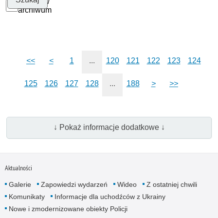
Szukaj w
archiwum
<<
<
1
...
120
121
122
123
124
125
126
127
128
...
188
>
>>
↓ Pokaż informacje dodatkowe ↓
Aktualności
Galerie
Zapowiedzi wydarzeń
Wideo
Z ostatniej chwili
Komunikaty
Informacje dla uchodźców z Ukrainy
Nowe i zmodernizowane obiekty Policji