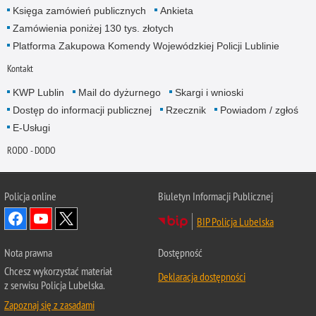
Księga zamówień publicznych
Ankieta
Zamówienia poniżej 130 tys. złotych
Platforma Zakupowa Komendy Wojewódzkiej Policji Lublinie
Kontakt
KWP Lublin
Mail do dyżurnego
Skargi i wnioski
Dostęp do informacji publicznej
Rzecznik
Powiadom / zgłoś
E-Usługi
RODO - DODO
Policja online
Biuletyn Informacji Publicznej
BIP Policja Lubelska
Nota prawna
Dostępność
Chcesz wykorzystać materiał
Deklaracja dostępności
z serwisu Policja Lubelska.
Zapoznaj się z zasadami