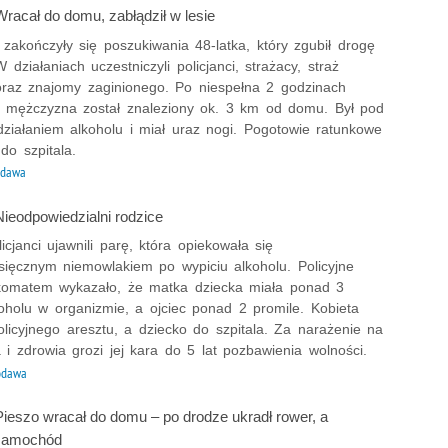
racał do domu, zabłądził w lesie
 zakończyły się poszukiwania 48-latka, który zgubił drogę
działaniach uczestniczyli policjanci, strażacy, straż
oraz znajomy zaginionego. Po niespełna 2 godzinach
 mężczyzna został znaleziony ok. 3 km od domu. Był pod
ziałaniem alkoholu i miał uraz nogi. Pogotowie ratunkowe
do szpitala.
odawa
ieodpowiedzialni rodzice
icjanci ujawnili parę, która opiekowała się
sięcznym niemowlakiem po wypiciu alkoholu. Policyjne
komatem wykazało, że matka dziecka miała ponad 3
koholu w organizmie, a ojciec ponad 2 promile. Kobieta
policyjnego aresztu, a dziecko do szpitala. Za narażenie na
a i zdrowia grozi jej kara do 5 lat pozbawienia wolności.
odawa
ieszo wracał do domu – po drodze ukradł rower, a
 samochód