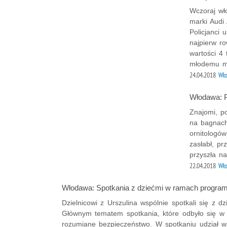
Wczoraj wł
marki Audi
Policjanci 
najpierw r
wartości 4 
młodemu mę
24.04.2018
Wł
Włodawa: Po
Znajomi, po
na bagnach
ornitologó
zasłabł, pr
przyszła na
22.04.2018
Wł
Włodawa: Spotkania z dziećmi w ramach progra
Dzielnicowi z Urszulina wspólnie spotkali się z 
Głównym tematem spotkania, które odbyło się w
rozumiane bezpieczeństwo. W spotkaniu udział w