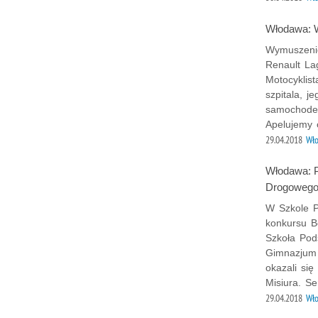
Włodawa: W
Wymuszenie
Renault La
Motocyklist
szpitala, j
samochodem
Apelujemy 
29.04.2018
Wł
Włodawa: 
Drogowego 
W Szkole P
konkursu B
Szkoła Pod
Gimnazjum n
okazali się
Misiura. S
29.04.2018
Wł