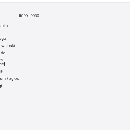
RODO - DODO
blin
ego
i wnioski
 do
cji
nej
ik
om / zgłoś
gi