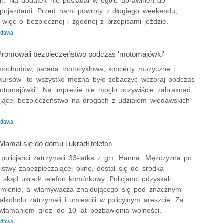
h. Na dodatek nie posiadał w ogóle uprawnień do
 pojazdami. Przed nami powroty z długiego weekendu,
więc o bezpiecznej i zgodnej z przepisami jeździe.
odawa
romowali bezpieczeństwo podczas 'motomajówki'
mochodów, parada motocyklowa, koncerty muzyczne i
kursów- to wszystko można było zobaczyć wczoraj podczas
Motomajówki". Na imprezie nie mogło oczywiście zabraknąć
ującej bezpieczeństwo na drogach z udziałem włodawskich
odawa
łamał się do domu i ukradł telefon
policjanci zatrzymali 33-latka z gm. Hanna. Mężczyzna po
istwy zabezpieczającej okno, dostał się do środka
 skąd ukradł telefon komórkowy. Policjanci odzyskali
 mienie, a włamywacza znajdującego się pod znacznym
alkoholu zatrzymali i umieścili w policyjnym areszcie. Za
 włamaniem grozi do 10 lat pozbawienia wolności.
odawa