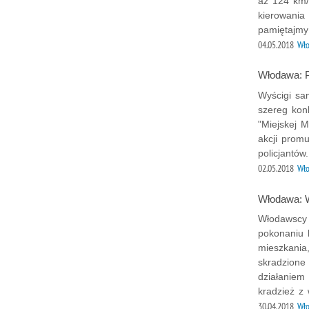
aż 124 km/
kierowania
pamiętajmy 
04.05.2018
Wł
Włodawa: P
Wyścigi sa
szereg kon
"Miejskej 
akcji prom
policjantów.
02.05.2018
Wł
Włodawa: W
Włodawscy 
pokonaniu l
mieszkania,
skradzione
działaniem 
kradzież z
30.04.2018
Wł