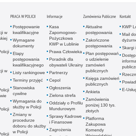
PRACA W POLICJI
Informacje
Zamówienia Publiczne
Kontakt
Postępowanie
Kasa
Aktualne
KWP Lu
ji w
kwalifikacyjne
Zapomogowo-
postępowania
Mail do
kiej
Pożyczkowa
Wymagane
Zakończone
dyżurn
KWP w Lublinie
dokumenty
postępowania
Skargi 
licji
Prawa Człowieka
Etapy
Plan postępowań
Dostęp
postępowania
Poradnik dla
o udzielenie
informa
kwalifikacyjnego
obywateli Ukrainy
zamówień
publicz
ji w
publicznych
Listy rankingowe
Partnerzy
Rzeczn
Księga zamówień
Terminy przyjęć
Cepol
Powiad
publicznych
Stanowiska
Ogłoszenia
E-Usłu
licji
Ankieta
cywilne
Zielona strefa
wie
Zamówienia
Wymagania do
Oddziały o Profilu
poniżej 130 tys.
służby w Policji
Mundurowym
licji
złotych
Zmiany w
Sprawy Kadrowe
Platforma
procedurze
i Finansowe
Zakupowa
doboru do służby
Zagrożenia
Komendy
w Policji
licji
Wojewódzkiej