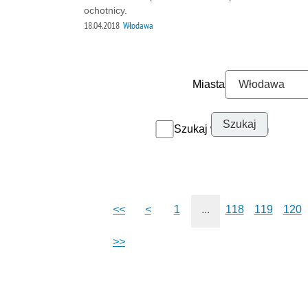
ochotnicy.
18.04.2018
Włodawa
Miasta
Szukaj w archiwum
<<
<
1
...
118
119
120
>>