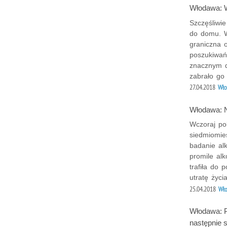
Włodawa: W
Szczęśliwie
do domu. W 
graniczna 
poszukiwań
znacznym d
zabrało go 
27.04.2018
Wł
Włodawa: N
Wczoraj pol
siedmiomie
badanie al
promile al
trafiła do 
utratę życi
25.04.2018
Wł
Włodawa: P
następnie