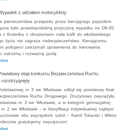
ypadek z udziałem motocyklisty
 pierwszeństwa przejazdu przez kierującego pojazdem
guna było prawdopodobną przyczyną wypadku na DK-82.
a z Kraśnika z obrażeniami ciała trafił do włodawskiego
ego życiu nie zagraża niebezpieczeństwo. Kierującemu
 policjanci zatrzymali uprawnienia do kierowania.
o ostrożną i rozważną jazdę.
odawa
Powiatowy etap konkursu Bezpieczeństwa Ruchu
rozstrzygnięty
odstawowej nr 3 we Włodawie odbył się powiatowy finał
ezpieczeństwa Ruchu Drogowego. Drużynowo zwyciężyła
stawowa nr 3 we Włodawie, a w kategorii gimnazjalnej
r 2 we Włodawie - w klasyfikacji indywidualnej najlepsi
 uczniowie obu zwycięskich szkół – Kamil Tokarski i Wiktor
erdecznie gratulujemy zwycięzcom!
odawa