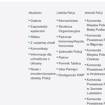
Aktualności
Lubelska Policja
Jednostki Policji
Galerie
Kierownictwo
Komenda
Miejska Polic
Zapowiedzi
Struktura
Białej Podlas
wydarzeń
Organizacyjna
Komenda
Wideo
Patronat
Powiatowa Po
honorowy/Asysta
Z ostatniej chwili
w Biłgoraju
honorowa
Komunikaty
Komenda
Jednostki Policji
Informacje dla
Miejska Polic
Patron
uchodźców z
Chełmie
Ukrainy
Pomnik Tablica
Komenda
Nowe i
Izba Pamięci
Powiatowa Po
zmodernizowane
w Hrubieszo
Dostępność KWP
obiekty Policji
Komenda
Powiatowa Po
w Janowie
Lubelskim
Komenda
Powiatowa Po