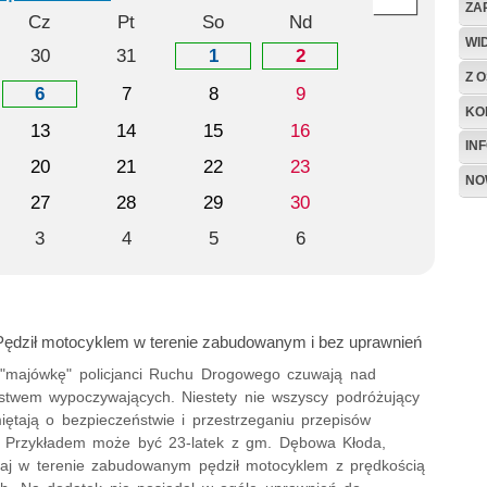
ZA
Cz
Pt
So
Nd
WI
30
31
1
2
Z O
6
7
8
9
KO
13
14
15
16
IN
20
21
22
23
NO
27
28
29
30
3
4
5
6
ędził motocyklem w terenie zabudowanym i bez uprawnień
 "majówkę" policjanci Ruchu Drogowego czuwają nad
stwem wypoczywających. Niestety nie wszyscy podróżujący
iętają o bezpieczeństwie i przestrzeganiu przepisów
 Przykładem może być 23-latek z gm. Dębowa Kłoda,
raj w terenie zabudowanym pędził motocyklem z prędkością