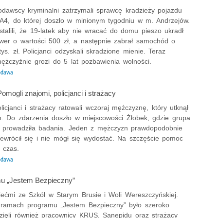
odawscy kryminalni zatrzymali sprawcę kradzieży pojazdu
 A4, do której doszło w minionym tygodniu w m. Andrzejów.
ustalili, że 19-latek aby nie wracać do domu pieszo ukradł
ower o wartości 500 zł, a następnie zabrał samochód o
tys. zł. Policjanci odzyskali skradzione mienie. Teraz
żczyźnie grozi do 5 lat pozbawienia wolności.
odawa
mogli znajomi, policjanci i strażacy
licjanci i strażacy ratowali wczoraj mężczyznę, który utknął
. Do zdarzenia doszło w miejscowości Żłobek, gdzie grupa
w prowadziła badania. Jeden z mężczyzn prawdopodobnie
zewrócił się i nie mógł się wydostać. Na szczęście pomoc
 czas.
odawa
mu „Jestem Bezpieczny”
dziećmi ze Szkół w Starym Brusie i Woli Wereszczyńskiej.
 ramach programu „Jestem Bezpieczny” było szeroko
zięli również pracownicy KRUS, Sanepidu oraz strażacy