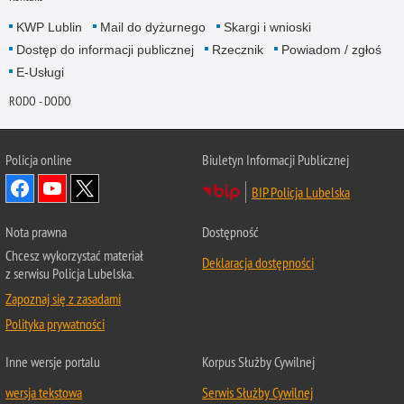
KWP Lublin
Mail do dyżurnego
Skargi i wnioski
Dostęp do informacji publicznej
Rzecznik
Powiadom / zgłoś
E-Usługi
RODO - DODO
Policja online
Biuletyn Informacji Publicznej
BIP Policja Lubelska
Nota prawna
Dostępność
Chcesz wykorzystać materiał
Deklaracja dostępności
z serwisu Policja Lubelska.
Zapoznaj się z zasadami
Polityka prywatności
Inne wersje portalu
Korpus Służby Cywilnej
wersja tekstowa
Serwis Służby Cywilnej