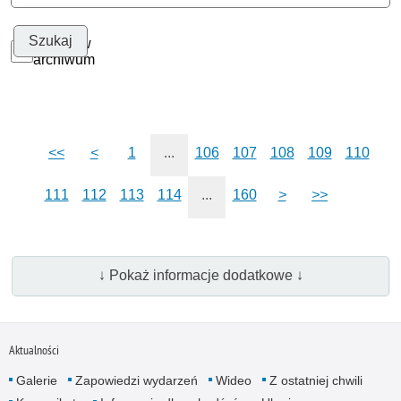
Szukaj w
archiwum
<<
<
1
...
106
107
108
109
110
111
112
113
114
...
160
>
>>
↓ Pokaż informacje dodatkowe ↓
Aktualności
Galerie
Zapowiedzi wydarzeń
Wideo
Z ostatniej chwili