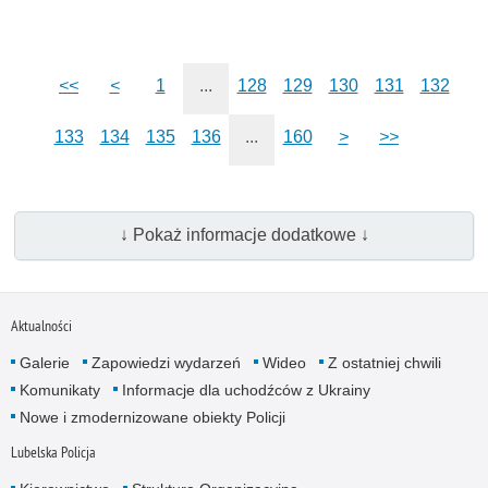
<<
<
1
...
128
129
130
131
132
133
134
135
136
...
160
>
>>
↓ Pokaż informacje dodatkowe ↓
Aktualności
Galerie
Zapowiedzi wydarzeń
Wideo
Z ostatniej chwili
Komunikaty
Informacje dla uchodźców z Ukrainy
Nowe i zmodernizowane obiekty Policji
Lubelska Policja