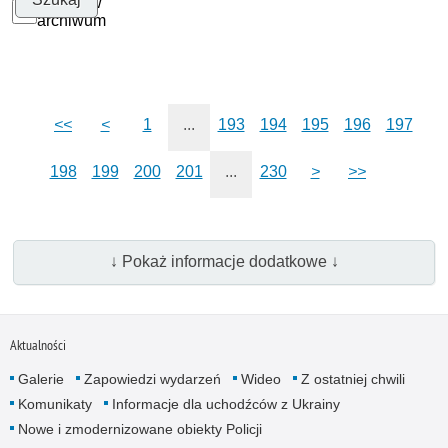
Szukaj w
archiwum
<<
<
1
...
193
194
195
196
197
198
199
200
201
...
230
>
>>
↓ Pokaż informacje dodatkowe ↓
Aktualności
Galerie
Zapowiedzi wydarzeń
Wideo
Z ostatniej chwili
Komunikaty
Informacje dla uchodźców z Ukrainy
Nowe i zmodernizowane obiekty Policji