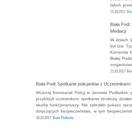
takich prze
21.10.2017
Bia
Biała Podl
Mediacji
W dniach 1
był tzw. T
Komenda Mi
Białej Pod
zorganizowa
21.10.2017
Bia
Biała Podl: Spotkanie policjantów z Uczestnikami 
Wczoraj Komisariat Policji w Janowie Podlaskim go
przybliżyli uczestnikom spotkania strukturę dzia
służbę funkcjonariuszy. Nie zabrakło pokazu sprz
dotyczących bezpieczeństwa, w tym bezpieczeńs
20.10.2017
Biała Podlaska