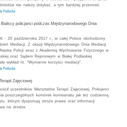
dmiotów nie należy dotykać, a tym bardziej przenosić.
ła Podlaska
.: Bialscy policjanci podczas Międzynarodowego Dnia
6 - 20 października 2017 r., w całej Polsce obchodzony
ydzień Mediacji. Z okazji Międzynarodowego Dnia Mediacji
ejska Policji wraz z Akademią Wychowania Fizycznego w
laskiej oraz Sądem Rejonowym w Białej Podlaskiej
ła wykład nt. "Wymierne korzyści mediacji".
ła Podlaska
Terapii Zajęciowej
ścił uczestników Warsztatów Terapii Zajęciowej. Policjanci
łania poszczególnych komórek komisariatu jak też codzienną
ętu, którym dysponują stróże prawa oraz informacji
twa na drodze.