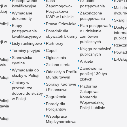
Postępowanie
Kasa
Aktualne
KWP Lu
ji w
kwalifikacyjne
Zapomogowo-
postępowania
Mail do
kiej
Pożyczkowa
Wymagane
Zakończone
dyżurn
KWP w Lublinie
dokumenty
postępowania
Skargi 
licji
Prawa Człowieka
Etapy
Plan postępowań
Dostęp
postępowania
Poradnik dla
o udzielenie
informa
kwalifikacyjnego
obywateli Ukrainy
zamówień
publicz
ji w
publicznych
Listy rankingowe
Partnerzy
Rzeczn
Księga zamówień
Terminy przyjęć
Cepol
Powiad
publicznych
Stanowiska
Ogłoszenia
E-Usłu
licji
Ankieta
cywilne
Zielona strefa
wie
Zamówienia
Wymagania do
Oddziały o Profilu
poniżej 130 tys.
służby w Policji
Mundurowym
licji
złotych
Zmiany w
Sprawy Kadrowe
Platforma
procedurze
i Finansowe
Zakupowa
doboru do służby
Zagrożenia
Komendy
w Policji
licji
Wojewódzkiej
Porady dla
tawie
Policji Lublinie
Policjantów
Współpraca
licji
Międzynarodowa