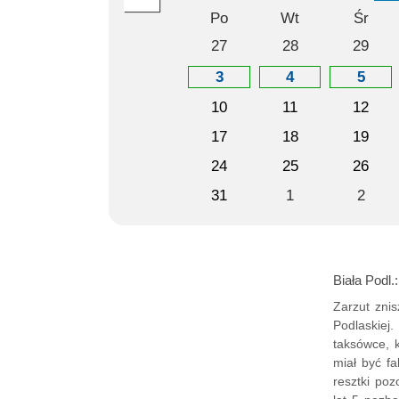
Po
Wt
Śr
27
28
29
3
4
5
10
11
12
17
18
19
24
25
26
31
1
2
Biała Podl
Zarzut znis
Podlaskiej
taksówce, 
miał być fa
resztki poz