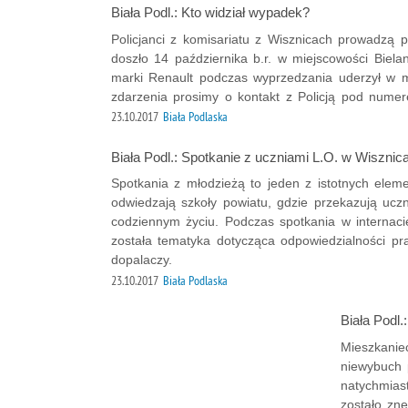
Biała Podl.: Kto widział wypadek?
Policjanci z komisariatu z Wisznicach prowadzą
doszło 14 października b.r. w miejscowości Bie
marki Renault podczas wyprzedzania uderzył w mo
zdarzenia prosimy o kontakt z Policją pod nume
23.10.2017
Biała Podlaska
Biała Podl.: Spotkanie z uczniami L.O. w Wisznic
Spotkania z młodzieżą to jeden z istotnych element
odwiedzają szkoły powiatu, gdzie przekazują uc
codziennym życiu. Podczas spotkania w internac
została tematyka dotycząca odpowiedzialności pr
dopalaczy.
23.10.2017
Biała Podlaska
Biała Podl.
Mieszkanie
niewybuch 
natychmiast
zostało zn