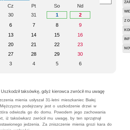
ZA
Cz
Pt
So
Nd
WI
30
31
1
2
Z O
6
7
8
9
KO
13
14
15
16
IN
20
21
22
23
NO
27
28
29
30
3
4
5
6
.: Uszkodził taksówkę, gdyż kierowca zwrócił mu uwagę
zczenia mienia usłyszał 31-letni mieszkaniec Białej
. Mężczyzna podejrzany jest o uszkodzenie drzwi w
która odwiozła go do domu. Powodem jego zachowania
kt, iż taksówkarz zwrócił mu uwagę, by ten sprzątnął
ostawionego jedzenia. Za zniszczenie mienia grozi kara do