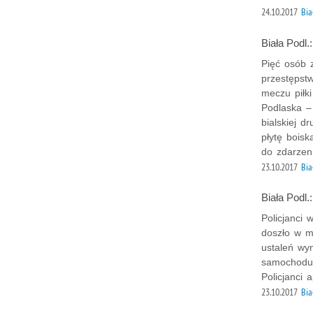
24.10.2017
Bia
Biała Podl.
Pięć osób 
przestępst
meczu piłki
Podlaska – 
bialskiej d
płytę boisk
do zdarzen
23.10.2017
Bia
Biała Podl.
Policjanci
doszło w m
ustaleń wy
samochodu 
Policjanci
23.10.2017
Bia