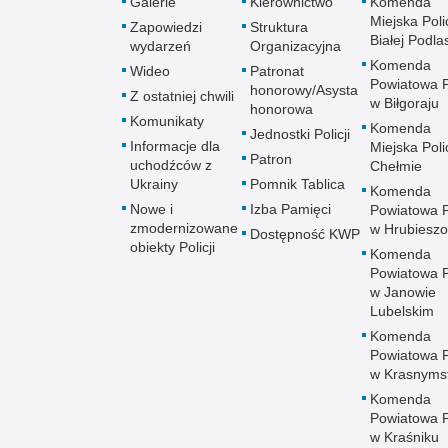
Galerie
Kierownictwo
Komenda
Miejska Polic
Zapowiedzi
Struktura
Białej Podlas
wydarzeń
Organizacyjna
Komenda
Wideo
Patronat
Powiatowa Po
honorowy/Asysta
Z ostatniej chwili
w Biłgoraju
honorowa
Komunikaty
Komenda
Jednostki Policji
Informacje dla
Miejska Polic
Patron
uchodźców z
Chełmie
Ukrainy
Pomnik Tablica
Komenda
Nowe i
Izba Pamięci
Powiatowa Po
zmodernizowane
w Hrubieszo
Dostępność KWP
obiekty Policji
Komenda
Powiatowa Po
w Janowie
Lubelskim
Komenda
Powiatowa Po
w Krasnyms
Komenda
Powiatowa Po
w Kraśniku