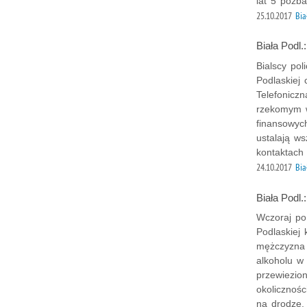
lat 5 pozba
25.10.2017
Bia
Biała Podl.
Bialscy pol
Podlaskiej 
Telefonicz
rzekomym w
finansowych
ustalają ws
kontaktach
24.10.2017
Bia
Biała Podl.
Wczoraj po
Podlaskiej 
mężczyzna 
alkoholu w 
przewiezion
okolicznoś
na drodze.