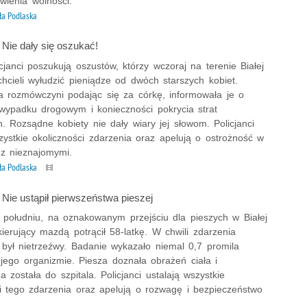
wienia wolności.
ła Podlaska
: Nie dały się oszukać!
icjanci poszukują oszustów, którzy wczoraj na terenie Białej
chcieli wyłudzić pieniądze od dwóch starszych kobiet.
na rozmówczyni podając się za córkę, informowała je o
ypadku drogowym i konieczności pokrycia strat
. Rozsądne kobiety nie dały wiary jej słowom. Policjanci
zystkie okoliczności zdarzenia oraz apelują o ostrożność w
 z nieznajomymi.
ła Podlaska
: Nie ustąpił pierwszeństwa pieszej
 południu, na oznakowanym przejściu dla pieszych w Białej
kierujący mazdą potrącił 58-latkę. W chwili zdarzenia
był nietrzeźwy. Badanie wykazało niemal 0,7 promila
jego organizmie. Piesza doznała obrażeń ciała i
a została do szpitala. Policjanci ustalają wszystkie
ci tego zdarzenia oraz apelują o rozwagę i bezpieczeństwo