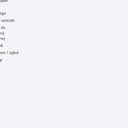
blin
ego
i wnioski
 do
cji
nej
ik
om / zgłoś
gi