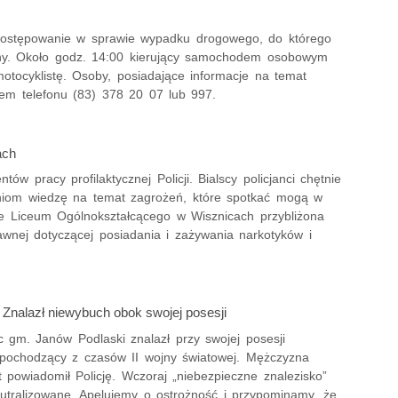
 postępowanie w sprawie wypadku drogowego, do którego
lany. Około godz. 14:00 kierujący samochodem osobowym
tocyklistę. Osoby, posiadające informacje na temat
rem telefonu (83) 378 20 07 lub 997.
ach
ów pracy profilaktycznej Policji. Bialscy policjanci chętnie
zniom wiedzę na temat zagrożeń, które spotkać mogą w
ie Liceum Ogólnokształcącego w Wisznicach przybliżona
awnej dotyczącej posiadania i zażywania narkotyków i
: Znalazł niewybuch obok swojej posesji
c gm. Janów Podlaski znalazł przy swojej posesji
pochodzący z czasów II wojny światowej. Mężczyzna
 powiadomił Policję. Wczoraj „niebezpieczne znalezisko”
eutralizowane. Apelujemy o ostrożność i przypominamy, że