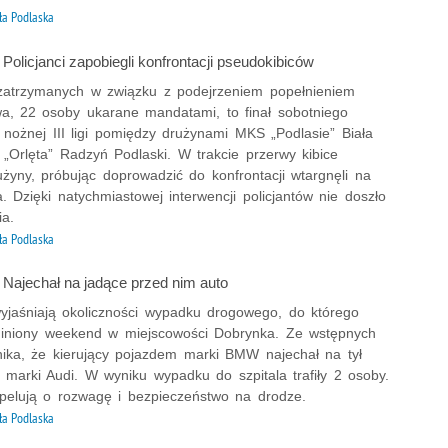
ła Podlaska
: Policjanci zapobiegli konfrontacji pseudokibiców
zatrzymanych w związku z podejrzeniem popełnieniem
wa, 22 osoby ukarane mandatami, to finał sobotniego
 nożnej III ligi pomiędzy drużynami MKS „Podlasie” Biała
„Orlęta” Radzyń Podlaski. W trakcie przerwy kibice
rużyny, próbując doprowadzić do konfrontacji wtargnęli na
a. Dzięki natychmiastowej interwencji policjantów nie doszło
ia.
ła Podlaska
: Najechał na jadące przed nim auto
 wyjaśniają okoliczności wypadku drogowego, do którego
iniony weekend w miejscowości Dobrynka. Ze wstępnych
nika, że kierujący pojazdem marki BMW najechał na tył
marki Audi. W wyniku wypadku do szpitala trafiły 2 osoby.
 apelują o rozwagę i bezpieczeństwo na drodze.
ła Podlaska