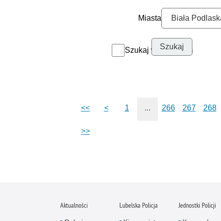
Miasta
Szukaj w archiwum
<<
<
1
...
266
267
268
>>
Aktualności
Lubelska Policja
Jednostki Policji