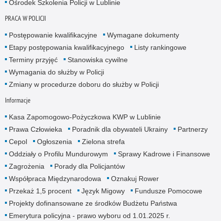
Ośrodek Szkolenia Policji w Lublinie
PRACA W POLICJI
Postępowanie kwalifikacyjne
Wymagane dokumenty
Etapy postępowania kwalifikacyjnego
Listy rankingowe
Terminy przyjęć
Stanowiska cywilne
Wymagania do służby w Policji
Zmiany w procedurze doboru do służby w Policji
Informacje
Kasa Zapomogowo-Pożyczkowa KWP w Lublinie
Prawa Człowieka
Poradnik dla obywateli Ukrainy
Partnerzy
Cepol
Ogłoszenia
Zielona strefa
Oddziały o Profilu Mundurowym
Sprawy Kadrowe i Finansowe
Zagrożenia
Porady dla Policjantów
Współpraca Międzynarodowa
Oznakuj Rower
Przekaż 1,5 procent
Język Migowy
Fundusze Pomocowe
Projekty dofinansowane ze środków Budżetu Państwa
Emerytura policyjna - prawo wyboru od 1.01.2025 r.