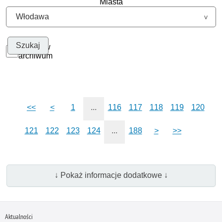
Miasta
Szukaj w
archiwum
<<
<
1
...
116
117
118
119
120
121
122
123
124
...
188
>
>>
↓ Pokaż informacje dodatkowe ↓
Aktualności