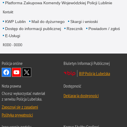
Platforma Zakupowa Komendy Wojewódzkiej Policji Lublinie
Kontakt
KWP Lublin
Mail do dyżurnego
Skargi i wnioski
Dostęp do informacji publicznej
Rzecznik
Powiadom / zgłoś
E-Usługi
RODO - DODO
Policja online
Biuletyn Informacji Publicznej
BIP Policja Lubelska
Nota prawna
Dostępność
Chcesz wykorzystać materiał
Deklaracja dostępności
z serwisu Policja Lubelska.
Zapoznaj się z zasadami
Polityka prywatności
Inne wersje portalu
Korpus Służby Cywilnej