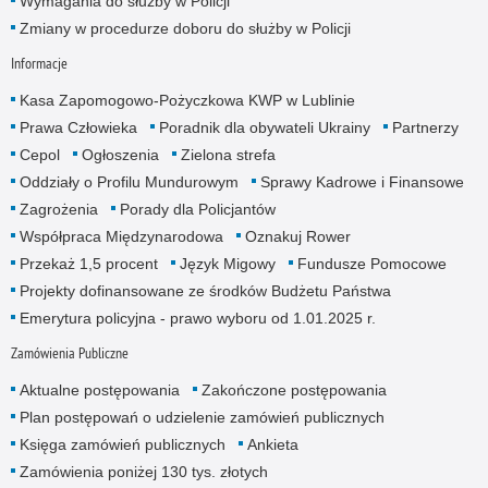
Wymagania do służby w Policji
Zmiany w procedurze doboru do służby w Policji
Informacje
Kasa Zapomogowo-Pożyczkowa KWP w Lublinie
Prawa Człowieka
Poradnik dla obywateli Ukrainy
Partnerzy
Cepol
Ogłoszenia
Zielona strefa
Oddziały o Profilu Mundurowym
Sprawy Kadrowe i Finansowe
Zagrożenia
Porady dla Policjantów
Współpraca Międzynarodowa
Oznakuj Rower
Przekaż 1,5 procent
Język Migowy
Fundusze Pomocowe
Projekty dofinansowane ze środków Budżetu Państwa
Emerytura policyjna - prawo wyboru od 1.01.2025 r.
Zamówienia Publiczne
Aktualne postępowania
Zakończone postępowania
Plan postępowań o udzielenie zamówień publicznych
Księga zamówień publicznych
Ankieta
Zamówienia poniżej 130 tys. złotych