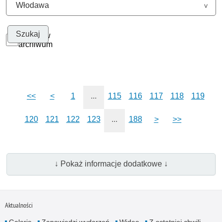
Szukaj w
archiwum
<<
<
1
...
115
116
117
118
119
120
121
122
123
...
188
>
>>
↓ Pokaż informacje dodatkowe ↓
Aktualności