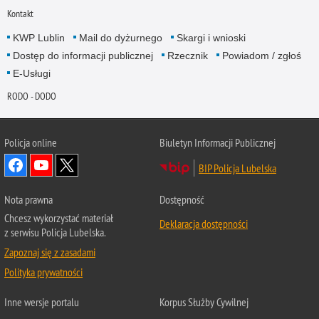
Kontakt
KWP Lublin
Mail do dyżurnego
Skargi i wnioski
Dostęp do informacji publicznej
Rzecznik
Powiadom / zgłoś
E-Usługi
RODO - DODO
Policja online
Biuletyn Informacji Publicznej
BIP Policja Lubelska
Nota prawna
Dostępność
Chcesz wykorzystać materiał
Deklaracja dostępności
z serwisu Policja Lubelska.
Zapoznaj się z zasadami
Polityka prywatności
Inne wersje portalu
Korpus Służby Cywilnej