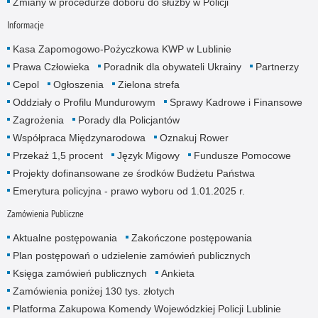
Zmiany w procedurze doboru do służby w Policji
Informacje
Kasa Zapomogowo-Pożyczkowa KWP w Lublinie
Prawa Człowieka
Poradnik dla obywateli Ukrainy
Partnerzy
Cepol
Ogłoszenia
Zielona strefa
Oddziały o Profilu Mundurowym
Sprawy Kadrowe i Finansowe
Zagrożenia
Porady dla Policjantów
Współpraca Międzynarodowa
Oznakuj Rower
Przekaż 1,5 procent
Język Migowy
Fundusze Pomocowe
Projekty dofinansowane ze środków Budżetu Państwa
Emerytura policyjna - prawo wyboru od 1.01.2025 r.
Zamówienia Publiczne
Aktualne postępowania
Zakończone postępowania
Plan postępowań o udzielenie zamówień publicznych
Księga zamówień publicznych
Ankieta
Zamówienia poniżej 130 tys. złotych
Platforma Zakupowa Komendy Wojewódzkiej Policji Lublinie