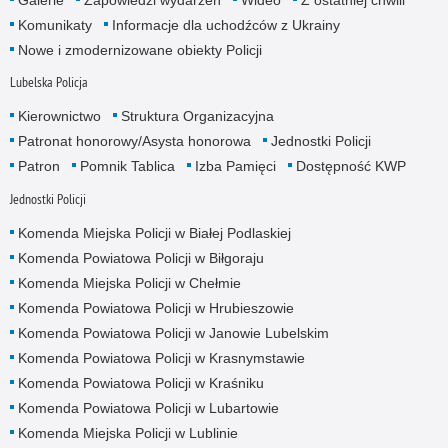
Galerie
Zapowiedzi wydarzeń
Wideo
Z ostatniej chwili
Komunikaty
Informacje dla uchodźców z Ukrainy
Nowe i zmodernizowane obiekty Policji
Lubelska Policja
Kierownictwo
Struktura Organizacyjna
Patronat honorowy/Asysta honorowa
Jednostki Policji
Patron
Pomnik Tablica
Izba Pamięci
Dostępność KWP
Jednostki Policji
Komenda Miejska Policji w Białej Podlaskiej
Komenda Powiatowa Policji w Biłgoraju
Komenda Miejska Policji w Chełmie
Komenda Powiatowa Policji w Hrubieszowie
Komenda Powiatowa Policji w Janowie Lubelskim
Komenda Powiatowa Policji w Krasnymstawie
Komenda Powiatowa Policji w Kraśniku
Komenda Powiatowa Policji w Lubartowie
Komenda Miejska Policji w Lublinie