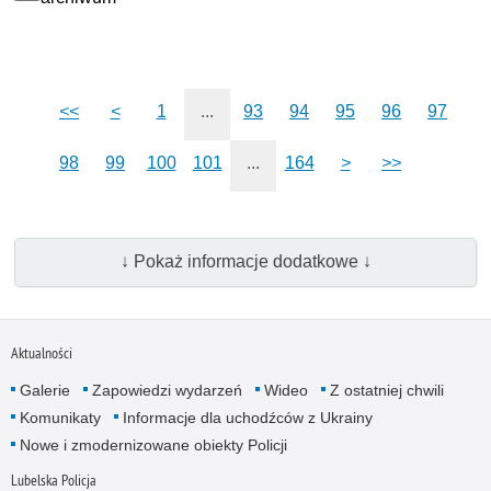
<<
<
1
...
93
94
95
96
97
98
99
100
101
...
164
>
>>
↓ Pokaż informacje dodatkowe ↓
Aktualności
Galerie
Zapowiedzi wydarzeń
Wideo
Z ostatniej chwili
Komunikaty
Informacje dla uchodźców z Ukrainy
Nowe i zmodernizowane obiekty Policji
Lubelska Policja