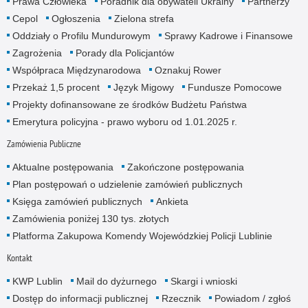
Prawa Człowieka
Poradnik dla obywateli Ukrainy
Partnerzy
Cepol
Ogłoszenia
Zielona strefa
Oddziały o Profilu Mundurowym
Sprawy Kadrowe i Finansowe
Zagrożenia
Porady dla Policjantów
Współpraca Międzynarodowa
Oznakuj Rower
Przekaż 1,5 procent
Język Migowy
Fundusze Pomocowe
Projekty dofinansowane ze środków Budżetu Państwa
Emerytura policyjna - prawo wyboru od 1.01.2025 r.
Zamówienia Publiczne
Aktualne postępowania
Zakończone postępowania
Plan postępowań o udzielenie zamówień publicznych
Księga zamówień publicznych
Ankieta
Zamówienia poniżej 130 tys. złotych
Platforma Zakupowa Komendy Wojewódzkiej Policji Lublinie
Kontakt
KWP Lublin
Mail do dyżurnego
Skargi i wnioski
Dostęp do informacji publicznej
Rzecznik
Powiadom / zgłoś