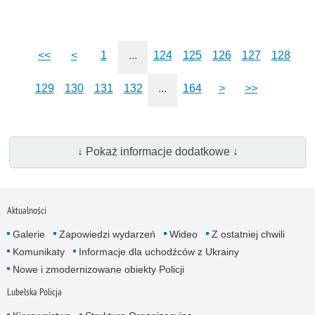
<<
<
1
...
124
125
126
127
128
129
130
131
132
...
164
>
>>
↓ Pokaż informacje dodatkowe ↓
Aktualności
Galerie
Zapowiedzi wydarzeń
Wideo
Z ostatniej chwili
Komunikaty
Informacje dla uchodźców z Ukrainy
Nowe i zmodernizowane obiekty Policji
Lubelska Policja