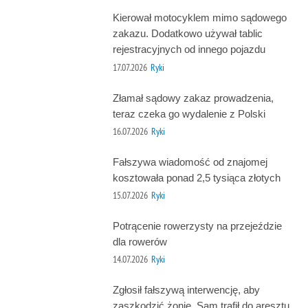
Kierował motocyklem mimo sądowego
zakazu. Dodatkowo używał tablic
rejestracyjnych od innego pojazdu
17.07.2026
Ryki
Złamał sądowy zakaz prowadzenia,
teraz czeka go wydalenie z Polski
16.07.2026
Ryki
Fałszywa wiadomość od znajomej
kosztowała ponad 2,5 tysiąca złotych
15.07.2026
Ryki
Potrącenie rowerzysty na przejeździe
dla rowerów
14.07.2026
Ryki
Zgłosił fałszywą interwencję, aby
zaszkodzić żonie. Sam trafił do aresztu