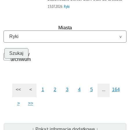
13.07.2026
Ryki
Miasta
Szukaj w
archiwum
<<
<
1
2
3
4
5
...
164
>
>>
↓ Pokaż informacje dodatkowe ↓