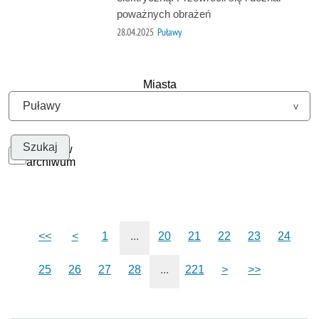
poważnych obrażeń
28.04.2025
Puławy
Miasta
Szukaj w
archiwum
<<
<
1
...
20
21
22
23
24
25
26
27
28
...
221
>
>>