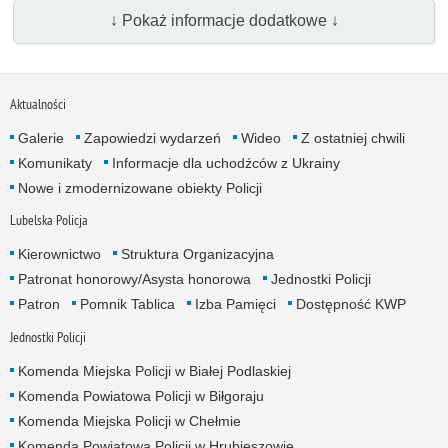
↓ Pokaż informacje dodatkowe ↓
Aktualności
Galerie
Zapowiedzi wydarzeń
Wideo
Z ostatniej chwili
Komunikaty
Informacje dla uchodźców z Ukrainy
Nowe i zmodernizowane obiekty Policji
Lubelska Policja
Kierownictwo
Struktura Organizacyjna
Patronat honorowy/Asysta honorowa
Jednostki Policji
Patron
Pomnik Tablica
Izba Pamięci
Dostępność KWP
Jednostki Policji
Komenda Miejska Policji w Białej Podlaskiej
Komenda Powiatowa Policji w Biłgoraju
Komenda Miejska Policji w Chełmie
Komenda Powiatowa Policji w Hrubieszowie