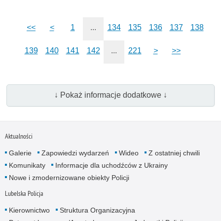
<<
<
1
...
134
135
136
137
138
139
140
141
142
...
221
>
>>
↓ Pokaż informacje dodatkowe ↓
Aktualności
Galerie
Zapowiedzi wydarzeń
Wideo
Z ostatniej chwili
Komunikaty
Informacje dla uchodźców z Ukrainy
Nowe i zmodernizowane obiekty Policji
Lubelska Policja
Kierownictwo
Struktura Organizacyjna