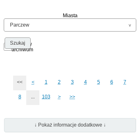
Miasta
Szukaj w
archiwum
<<
<
1
2
3
4
5
6
7
8
...
103
>
>>
↓ Pokaż informacje dodatkowe ↓