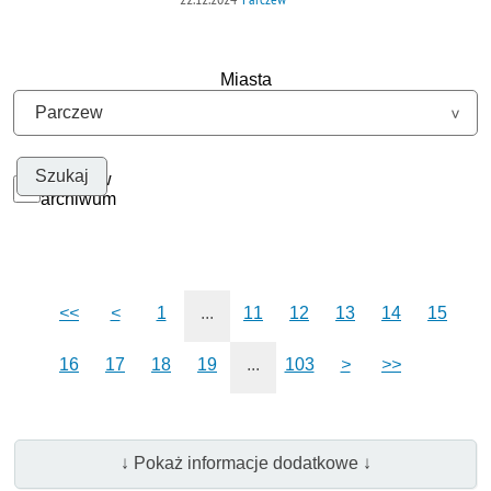
Miasta
Szukaj w
archiwum
<<
<
1
...
11
12
13
14
15
16
17
18
19
...
103
>
>>
↓ Pokaż informacje dodatkowe ↓