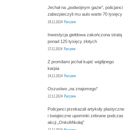
Jechał na „podwójnym gazie”, policjanci
zabezpieczyli mu auto warte 70 tysięcy
28.12.2024
Parczew
Inwestycja giełdowa zakończona stratą
ponad 125 tysięcy złotych
27.12.2024
Parczew
Z promilami jechał kupić wigilijnego
karpia
24.12.2024
Parczew
Oszustwo „na znajomego”
22.12.2024
Parczew
Policjanci przekazali artykuły plastyczne
i świąteczne upominki zebrane podczas
akcji „OnkoMikołaj”
22.12.2024
Parczew