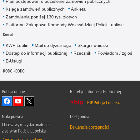
Plan postępowań o udzielenie zamówień publicznych
Księga zamówień publicznych
Ankieta
Zamówienia poniżej 130 tys. złotych
Platforma Zakupowa Komendy Wojewódzkiej Policji Lublinie
Kontakt
KWP Lublin
Mail do dyżurnego
Skargi i wnioski
Dostęp do informacji publicznej
Rzecznik
Powiadom / zgłoś
E-Usługi
RODO - DODO
Policja online
Biuletyn Informacji Publicznej
BIP Policja Lubelska
Nota prawna
Dostępność
Chcesz wykorzystać materiał
Deklaracja dostępności
z serwisu Policja Lubelska.
Zapoznaj się z zasadami