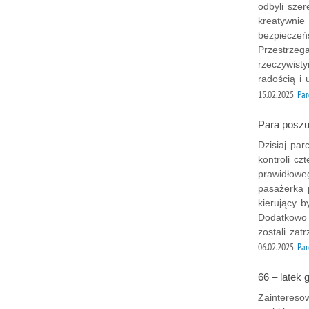
odbyli sze
kreatywnie
bezpieczeń
Przestrzega
rzeczywisty
radością i
15.02.2025
Par
Para poszu
Dzisiaj par
kontroli cz
prawidłoweg
pasażerka 
kierujący b
Dodatkowo 
zostali zat
06.02.2025
Par
66 – latek 
Zaintereso