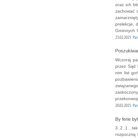
oraz ich b
zachować s
zamarznięty
prelekcje, 
Gminnych O
23.02.2025
Par
Poszukiwan
Wczoraj pa
przez Sąd 
nim list g
pozbawieni
związanego
zaskoczony 
przekonwoj
20.02.2025
Par
By ferie by
3..2..1…ta
rozpoczną 