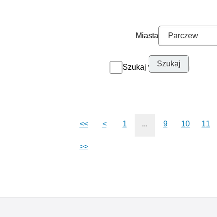
Miasta
Szukaj w archiwum
<<
<
1
...
9
10
11
>>