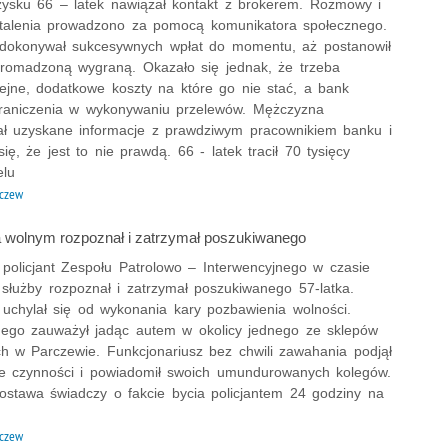
zysku 66 – latek nawiązał kontakt z brokerem. Rozmowy i
talenia prowadzono za pomocą komunikatora społecznego.
 dokonywał sukcesywnych wpłat do momentu, aż postanowił
gromadzoną wygraną. Okazało się jednak, że trzeba
lejne, dodatkowe koszty na które go nie stać, a bank
raniczenia w wykonywaniu przelewów. Mężczyzna
ał uzyskane informacje z prawdziwym pracownikiem banku i
się, że jest to nie prawdą. 66 - latek tracił 70 tysięcy
elu
czew
na wolnym rozpoznał i zatrzymał poszukiwanego
 policjant Zespołu Patrolowo – Interwencyjnego w czasie
służby rozpoznał i zatrzymał poszukiwanego 57-latka.
uchylał się od wykonania kary pozbawienia wolności.
ego zauważył jadąc autem w okolicy jednego ze sklepów
h w Parczewie. Funkcjonariusz bez chwili zawahania podjął
e czynności i powiadomił swoich umundurowanych kolegów.
stawa świadczy o fakcie bycia policjantem 24 godziny na
czew