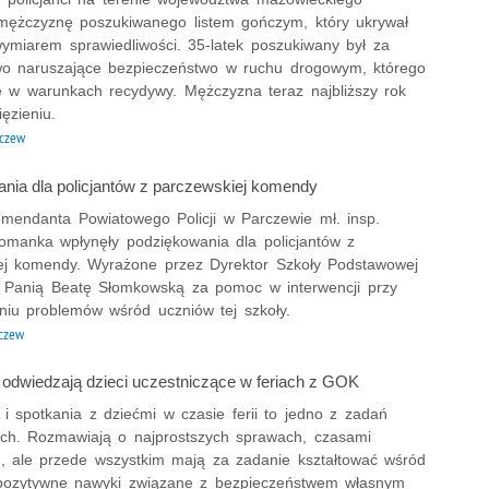
 mężczyznę poszukiwanego listem gończym, który ukrywał
wymiarem sprawiedliwości. 35-latek poszukiwany był za
wo naruszające bezpieczeństwo w ruchu drogowym, którego
ię w warunkach recydywy. Mężczyzna teraz najbliższy rok
ęzieniu.
czew
nia dla policjantów z parczewskiej komendy
mendanta Powiatowego Policji w Parczewie mł. insp.
omanka wpłynęły podziękowania dla policjantów z
ej komendy. Wyrażone przez Dyrektor Szkoły Podstawowej
Panią Beatę Słomkowską za pomoc w interwencji przy
niu problemów wśród uczniów tej szkoły.
czew
odwiedzają dzieci uczestniczące w feriach z GOK
a i spotkania z dziećmi w czasie ferii to jedno z zadań
h. Rozmawiają o najprostszych sprawach, czasami
, ale przede wszystkim mają za zadanie kształtować wśród
pozytywne nawyki związane z bezpieczeństwem własnym