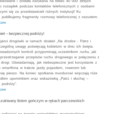
blokowane i została oszukana na blisko 40 000 złotych.
o rozsądek podczas kontaktów telefonicznych z osobami
ymi się za przedstawicieli różnych instytucji! Ku
e publikujemy fragmenty rozmowy telefonicznej z oszustem.
czew
iet – bezpiecznej podróży!
icjanci drogówki w ramach działań „Na drodze - Patrz i
zczególną uwagę poświęcają kobietom w dniu ich święta.
owadzonych kontroli przypominają uczestnikom ruchu, jak
 przestrzeganie przepisów ruchu drogowego w połączeniu z
drogi. Uświadamiają, jak niebezpieczne jest korzystanie z
ub smartfona w trakcie jazdy pojazdem, rowerem lub
 się pieszo. Na koniec spotkania mundurowi wręczają róże
odkim upominkiem oraz wskazówką „Patrz i słuchaj –
 podróży”.
czew
szukiwany listem gończym w rękach parczewskich
 policjanci na terenie województwa mazowieckiego