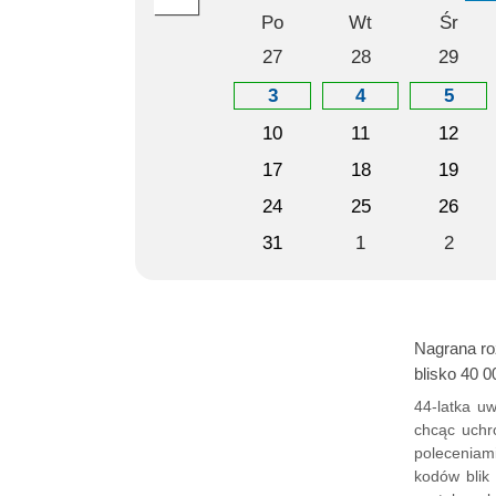
Po
Wt
Śr
27
28
29
3
4
5
10
11
12
17
18
19
24
25
26
31
1
2
Nagrana ro
blisko 40 0
44-latka u
chcąc uchr
poleceniam
kodów blik