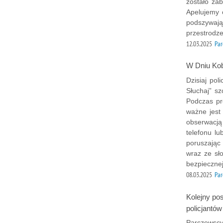
zostało za
Apelujemy 
podszywając
przestrodz
12.03.2025
Par
W Dniu Kob
Dzisiaj pol
Słuchaj” s
Podczas pr
ważne jest
obserwacją 
telefonu l
poruszając
wraz ze sł
bezpiecznej
08.03.2025
Par
Kolejny po
policjantów
Parczewscy