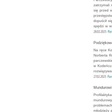
zatrzymali
się przed 
przestępst
dopuścił s
spędzi w wi
28.02.2025
Par
Podziękowa
Na ręce Ko
Norberta R
parczewski
w Kodeńcu 
rozwiązywa
27.02.2025
Par
Mundurowi 
Profilaktyk
mundurowyc
problemach
młodzieży 