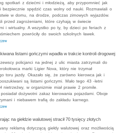
reg spotkań z dziećmi i młodzieżą, aby przypomnieć jak
 i bezpiecznie spędzić czas wolny od nauki. Rozmawiali o
stwie w domu, na drodze, podczas zimowych wyjazdów.
li przed zagrożeniami, które czyhają w świecie
mi i wirtualny. A wszystko po ty, by dzieci po feriach z
 uśmiechem powróciły do swoich szkolnych ławek.
czew
kiwana listami gończymi wpadła w trakcie kontroli drogowej
czewscy policjanci na jednej z ulic miasta zatrzymali do
terokołowca marki Ligier Nova, który nie trzymał
o toru jazdy. Okazało się, że zarówno kierowca jak i
poszukiwani są listami gończymi. Mało tego 43 -letni
ył nietrzeźwy, w organizmie miał prawie 2 promile.
posiadał dożywotni zakaz kierowania pojazdami. Oboje
rzymani i niebawem trafią do zakładu karnego.
czew
grając na giełdzie walutowej stracił 70 tysięcy złotych
wany reklamą dotyczącą giełdy walutowej oraz możliwością