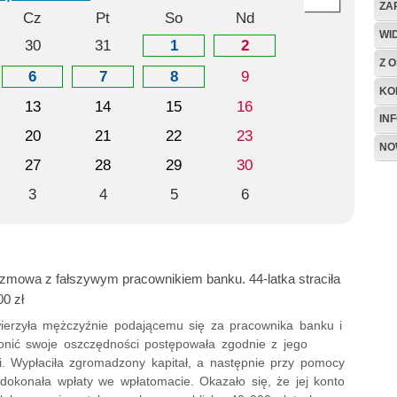
ZA
Cz
Pt
So
Nd
WI
30
31
1
2
Z O
6
7
8
9
KO
13
14
15
16
IN
20
21
22
23
NO
27
28
29
30
3
4
5
6
zmowa z fałszywym pracownikiem banku. 44-latka straciła
00 zł
wierzyła mężczyźnie podającemu się za pracownika banku i
onić swoje oszczędności postępowała zgodnie z jego
i. Wypłaciła zgromadzony kapitał, a następnie przy pomocy
 dokonała wpłaty we wpłatomacie. Okazało się, że jej konto