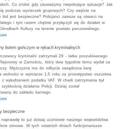
liskich. Co zrobić gdy zauważymy niepokojące sytuacje? Jak
ię podczas wycieczek grupowych? Czy wejście na
 lód jest bezpieczne? Policjanci zawsze są otwarci na
dlatego i tym razem chętnie przyłączyli się do działań w
środkach Kultury na terenie powiatu parczewskiego.
czew
y listem gończym w rękach kryminalnych
rczewscy kryminalni zatrzymali 29 - latka poszukiwanego
Rejonowy w Zamościu, który dwa tygodnie temu wydał za
ończy. Mężczyzna ma do odbycia zasądzona karę
a wolności w wymiarze 1,5 roku za przestępstwo oszustwa
 z wyłudzeniem podatku VAT. W chwili zatrzymania był
szybkością działania Policji. Dzisiaj został
owany do zakładu karnego.
czew
ły bezpieczne
k naprawdę to już dzisiaj uczniowie naszego województwa
ferie zimowe. W tych ostatnich dniach funkcjonariusze