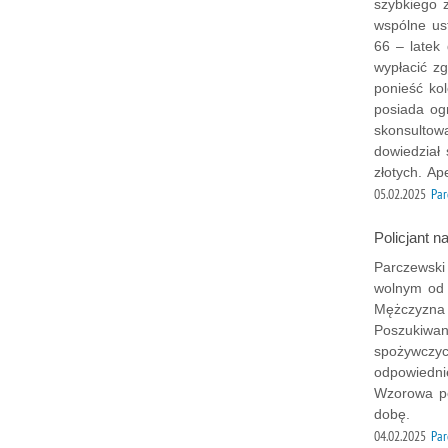
szybkiego 
wspólne us
66 – latek
wypłacić z
ponieść ko
posiada og
skonsultow
dowiedział 
złotych. Ap
05.02.2025
Par
Policjant 
Parczewski
wolnym od 
Mężczyzna 
Poszukiwan
spożywczyc
odpowiedni
Wzorowa po
dobę.
04.02.2025
Par