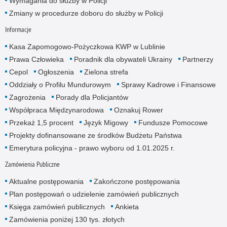
Wymagania do służby w Policji
Zmiany w procedurze doboru do służby w Policji
Informacje
Kasa Zapomogowo-Pożyczkowa KWP w Lublinie
Prawa Człowieka
Poradnik dla obywateli Ukrainy
Partnerzy
Cepol
Ogłoszenia
Zielona strefa
Oddziały o Profilu Mundurowym
Sprawy Kadrowe i Finansowe
Zagrożenia
Porady dla Policjantów
Współpraca Międzynarodowa
Oznakuj Rower
Przekaż 1,5 procent
Język Migowy
Fundusze Pomocowe
Projekty dofinansowane ze środków Budżetu Państwa
Emerytura policyjna - prawo wyboru od 1.01.2025 r.
Zamówienia Publiczne
Aktualne postępowania
Zakończone postępowania
Plan postępowań o udzielenie zamówień publicznych
Księga zamówień publicznych
Ankieta
Zamówienia poniżej 130 tys. złotych