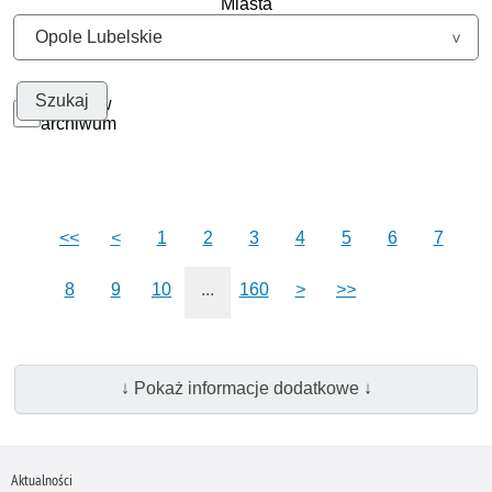
Miasta
Szukaj w
archiwum
<<
<
1
2
3
4
5
6
7
8
9
10
...
160
>
>>
↓ Pokaż informacje dodatkowe ↓
Aktualności