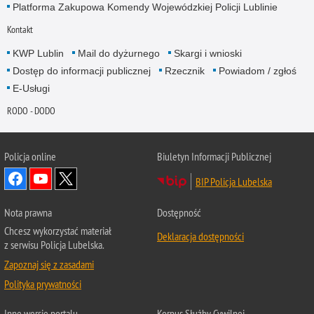
Platforma Zakupowa Komendy Wojewódzkiej Policji Lublinie
Kontakt
KWP Lublin
Mail do dyżurnego
Skargi i wnioski
Dostęp do informacji publicznej
Rzecznik
Powiadom / zgłoś
E-Usługi
RODO - DODO
Policja online
Biuletyn Informacji Publicznej
BIP Policja Lubelska
Nota prawna
Dostępność
Chcesz wykorzystać materiał
Deklaracja dostępności
z serwisu Policja Lubelska.
Zapoznaj się z zasadami
Polityka prywatności
Inne wersje portalu
Korpus Służby Cywilnej