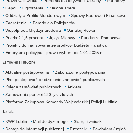
Prawa Człowieka
Poradnik dla obywateli Ukrainy
Partnerzy
Cepol
Ogłoszenia
Zielona strefa
Oddziały o Profilu Mundurowym
Sprawy Kadrowe i Finansowe
Zagrożenia
Porady dla Policjantów
Współpraca Międzynarodowa
Oznakuj Rower
Przekaż 1,5 procent
Język Migowy
Fundusze Pomocowe
Projekty dofinansowane ze środków Budżetu Państwa
Emerytura policyjna - prawo wyboru od 1.01.2025 r.
Zamówienia Publiczne
Aktualne postępowania
Zakończone postępowania
Plan postępowań o udzielenie zamówień publicznych
Księga zamówień publicznych
Ankieta
Zamówienia poniżej 130 tys. złotych
Platforma Zakupowa Komendy Wojewódzkiej Policji Lublinie
Kontakt
KWP Lublin
Mail do dyżurnego
Skargi i wnioski
Dostęp do informacji publicznej
Rzecznik
Powiadom / zgłoś