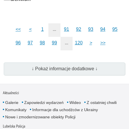
<<
<
1
...
91
92
93
94
95
96
97
98
99
...
120
>
>>
↓ Pokaż informacje dodatkowe ↓
Aktualności
Galerie
Zapowiedzi wydarzeń
Wideo
Z ostatniej chwili
Komunikaty
Informacje dla uchodźców z Ukrainy
Nowe i zmodernizowane obiekty Policji
Lubelska Policja