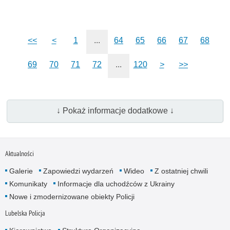
<<
<
1
...
64
65
66
67
68
69
70
71
72
...
120
>
>>
↓ Pokaż informacje dodatkowe ↓
Aktualności
Galerie
Zapowiedzi wydarzeń
Wideo
Z ostatniej chwili
Komunikaty
Informacje dla uchodźców z Ukrainy
Nowe i zmodernizowane obiekty Policji
Lubelska Policja