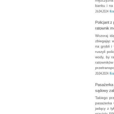
mężczyzna 
banku i na 
26.04.2024
Kra
Policjant z
ratownik 
Wczoraj idą
zbiegając 
na grobli 
ruszyli pol
wody, by ra
ratowników 
przetranspo
20.04.2024
Kra
Pasażerka 
sądowy zak
Takiego pr
pasażerka 
jadący z ty
przyjęła 50