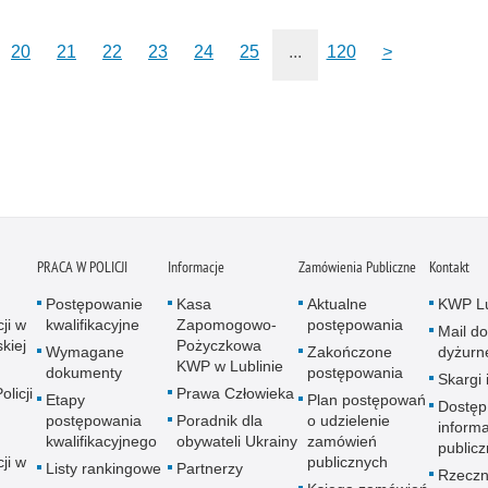
20
21
22
23
24
25
...
120
>
PRACA W POLICJI
Informacje
Zamówienia Publiczne
Kontakt
Postępowanie
Kasa
Aktualne
KWP Lu
ji w
kwalifikacyjne
Zapomogowo-
postępowania
Mail do
kiej
Pożyczkowa
Wymagane
Zakończone
dyżurn
KWP w Lublinie
dokumenty
postępowania
Skargi 
licji
Prawa Człowieka
Etapy
Plan postępowań
Dostęp
postępowania
Poradnik dla
o udzielenie
informa
kwalifikacyjnego
obywateli Ukrainy
zamówień
publicz
ji w
publicznych
Listy rankingowe
Partnerzy
Rzeczn