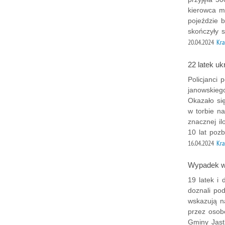
kierowca m
pojeździe 
skończyły s
20.04.2024
Kra
22 latek uk
Policjanci 
janowskieg
Okazało si
w torbie na
znacznej il
10 lat pozb
16.04.2024
Kra
Wypadek w 
19 latek i 
doznali po
wskazują n
przez osob
Gminy Jast