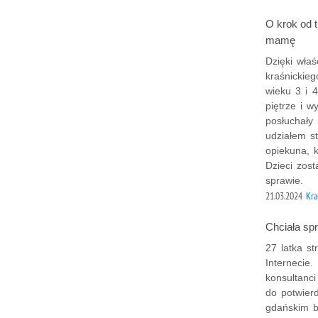
O krok od t
mamę
Dzięki właś
kraśnickieg
wieku 3 i 
piętrze i 
posłuchały 
udziałem s
opiekuna, 
Dzieci zos
sprawie.
21.03.2024
Kra
Chciała spr
27 latka st
Internecie.
konsultanci
do potwier
gdańskim b