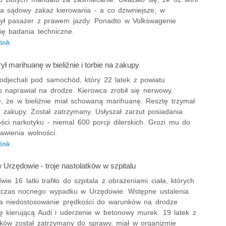
a sądowy zakaz kierowania - a co dziwniejsze, w
był pasażer z prawem jazdy. Ponadto w Volkswagenie
ię badania techniczne.
śnik
rył marihuanę w bieliźnie i torbie na zakupy
podjechali pod samochód, który 22 latek z powiatu
o naprawiał na drodze. Kierowca zrobił się nerwowy.
ę, że w bieliźnie miał schowaną marihuanę. Resztę trzymał
 zakupy. Został zatrzymany. Usłyszał zarzut posiadania
ości narkotyku - niemal 600 porcji dilerskich. Grozi mu do
awienia wolności.
śnik
Urzędowie - troje nastolatków w szpitalu
dwie 16 latki trafiło do szpitala z obrażeniami ciała, których
dczas nocnego wypadku w Urzędowie. Wstępne ustalenia
a niedostosowanie prędkości do warunków na drodze
ę kierującą Audi i uderzenie w betonowy murek. 19 latek z
ków został zatrzymany do sprawy, miał w organizmie