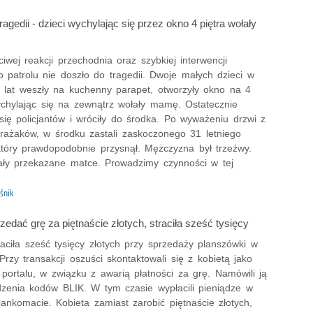
ragedii - dzieci wychylając się przez okno 4 piętra wołały
ciwej reakcji przechodnia oraz szybkiej interwencji
o patrolu nie doszło do tragedii. Dwoje małych dzieci w
4 lat weszły na kuchenny parapet, otworzyły okno na 4
wychylając się na zewnątrz wołały mamę. Ostatecznie
się policjantów i wróciły do środka. Po wyważeniu drzwi z
trażaków, w środku zastali zaskoczonego 31 letniego
który prawdopodobnie przysnął. Mężczyzna był trzeźwy.
tały przekazane matce. Prowadzimy czynności w tej
śnik
zedać grę za piętnaście złotych, straciła sześć tysięcy
raciła sześć tysięcy złotych przy sprzedaży planszówki w
 Przy transakcji oszuści skontaktowali się z kobietą jako
 portalu, w związku z awarią płatności za grę. Namówili ją
dzenia kodów BLIK. W tym czasie wypłacili pieniądze w
ankomacie. Kobieta zamiast zarobić piętnaście złotych,