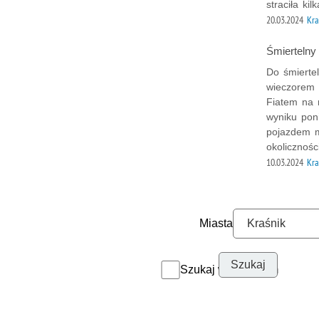
straciła ki
20.03.2024
Kra
Śmiertelny
Do śmierte
wieczorem 
Fiatem na 
wyniku poni
pojazdem m
okolicznoś
10.03.2024
Kra
Miasta
Szukaj w archiwum