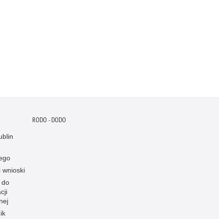
RODO - DODO
blin
ego
i wnioski
 do
cji
nej
ik