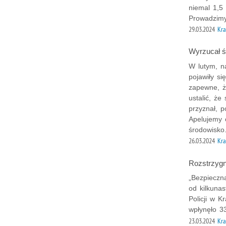
niemal 1,5 
Prowadzimy
29.03.2024
Kra
Wyrzucał śm
W lutym, na
pojawiły si
zapewne, ż
ustalić, ż
przyznał, p
Apelujemy 
środowisko
26.03.2024
Kra
Rozstrzygn
„Bezpieczn
od kilkuna
Policji w 
wpłynęło 3
23.03.2024
Kra