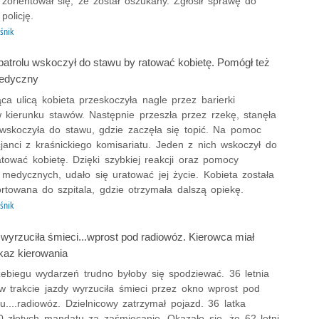
zorientował się, że został oszukany. Zgłosił sprawę do
policję.
śnik
 patrolu wskoczył do stawu by ratować kobietę. Pomógł też
medyczny
ca ulicą kobieta przeskoczyła nagle przez barierki
w kierunku stawów. Następnie przeszła przez rzekę, stanęła
i wskoczyła do stawu, gdzie zaczęła się topić. Na pomoc
icjanci z kraśnickiego komisariatu. Jeden z nich wskoczył do
tować kobietę. Dzięki szybkiej reakcji oraz pomocy
medycznych, udało się uratować jej życie. Kobieta została
rtowana do szpitala, gdzie otrzymała dalszą opiekę.
śnik
wyrzuciła śmieci...wprost pod radiowóz. Kierowca miał
az kierowania
zebiegu wydarzeń trudno byłoby się spodziewać. 36 letnia
w trakcie jazdy wyrzuciła śmieci przez okno wprost pod
łu....radiowóz. Dzielnicowy zatrzymał pojazd. 36 latka
0 złotych mandatu za zaśmiecanie. Okazało się, że 62 letni