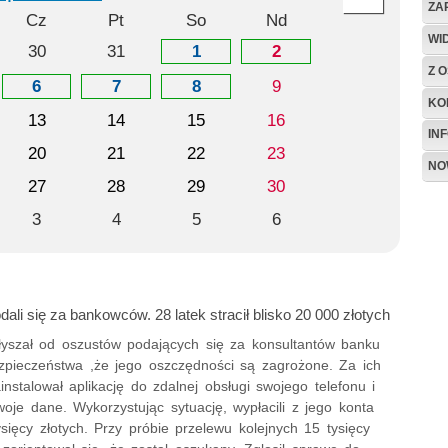
ZA
Cz
Pt
So
Nd
WI
30
31
1
2
Z O
6
7
8
9
KO
13
14
15
16
IN
20
21
22
23
NO
27
28
29
30
3
4
5
6
ali się za bankowców. 28 latek stracił blisko 20 000 złotych
słyszał od oszustów podających się za konsultantów banku
ezpieczeństwa ,że jego oszczędności są zagrożone. Za ich
stalował aplikację do zdalnej obsługi swojego telefonu i
oje dane. Wykorzystując sytuację, wypłacili z jego konta
ysięcy złotych. Przy próbie przelewu kolejnych 15 tysięcy