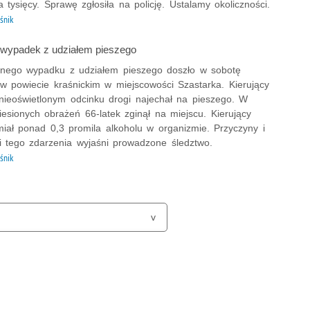
lka tysięcy. Sprawę zgłosiła na policję. Ustalamy okoliczności.
śnik
 wypadek z udziałem pieszego
lnego wypadku z udziałem pieszego doszło w sobotę
w powiecie kraśnickim w miejscowości Szastarka. Kierujący
nieoświetlonym odcinku drogi najechał na pieszego. W
esionych obrażeń 66-latek zginął na miejscu. Kierujący
iał ponad 0,3 promila alkoholu w organizmie. Przyczyny i
ci tego zdarzenia wyjaśni prowadzone śledztwo.
śnik