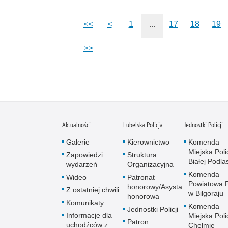
<<
<
1
...
17
18
19
>>
Aktualności
Lubelska Policja
Jednostki Policji
Galerie
Kierownictwo
Komenda
Miejska Polic
Zapowiedzi
Struktura
Białej Podlas
wydarzeń
Organizacyjna
Komenda
Wideo
Patronat
Powiatowa Po
honorowy/Asysta
Z ostatniej chwili
w Biłgoraju
honorowa
Komunikaty
Komenda
Jednostki Policji
Informacje dla
Miejska Polic
Patron
uchodźców z
Chełmie