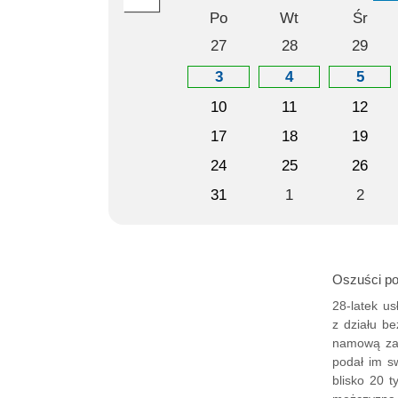
Po
Wt
Śr
27
28
29
3
4
5
10
11
12
17
18
19
24
25
26
31
1
2
Oszuści pod
28-latek u
z działu b
namową zain
podał im sw
blisko 20 t