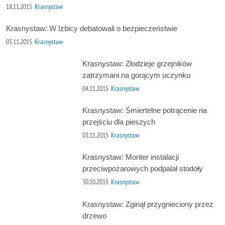
18.11.2015
Krasnystaw
Krasnystaw: W Izbicy debatowali o bezpieczeństwie
05.11.2015
Krasnystaw
Krasnystaw: Złodzieje grzejników
zatrzymani na gorącym uczynku
04.11.2015
Krasnystaw
Krasnystaw: Śmiertelne potrącenie na
przejściu dla pieszych
03.11.2015
Krasnystaw
Krasnystaw: Monter instalacji
przeciwpożarowych podpalał stodoły
30.10.2015
Krasnystaw
Krasnystaw: Zginął przygnieciony przez
drzewo