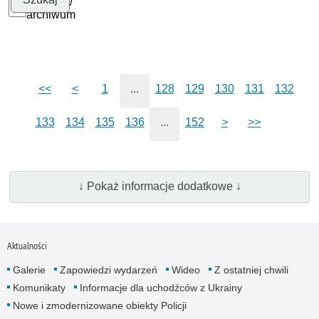
Szukaj w
archiwum
<<
<
1
...
128
129
130
131
132
133
134
135
136
...
152
>
>>
↓ Pokaż informacje dodatkowe ↓
Aktualności
Galerie
Zapowiedzi wydarzeń
Wideo
Z ostatniej chwili
Komunikaty
Informacje dla uchodźców z Ukrainy
Nowe i zmodernizowane obiekty Policji