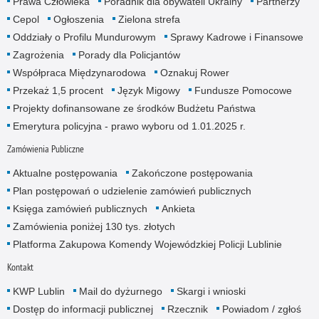
Prawa Człowieka
Poradnik dla obywateli Ukrainy
Partnerzy
Cepol
Ogłoszenia
Zielona strefa
Oddziały o Profilu Mundurowym
Sprawy Kadrowe i Finansowe
Zagrożenia
Porady dla Policjantów
Współpraca Międzynarodowa
Oznakuj Rower
Przekaż 1,5 procent
Język Migowy
Fundusze Pomocowe
Projekty dofinansowane ze środków Budżetu Państwa
Emerytura policyjna - prawo wyboru od 1.01.2025 r.
Zamówienia Publiczne
Aktualne postępowania
Zakończone postępowania
Plan postępowań o udzielenie zamówień publicznych
Księga zamówień publicznych
Ankieta
Zamówienia poniżej 130 tys. złotych
Platforma Zakupowa Komendy Wojewódzkiej Policji Lublinie
Kontakt
KWP Lublin
Mail do dyżurnego
Skargi i wnioski
Dostęp do informacji publicznej
Rzecznik
Powiadom / zgłoś