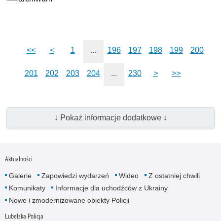
<<
<
1
...
196
197
198
199
200
201
202
203
204
...
230
>
>>
↓ Pokaż informacje dodatkowe ↓
Aktualności
Galerie
Zapowiedzi wydarzeń
Wideo
Z ostatniej chwili
Komunikaty
Informacje dla uchodźców z Ukrainy
Nowe i zmodernizowane obiekty Policji
Lubelska Policja