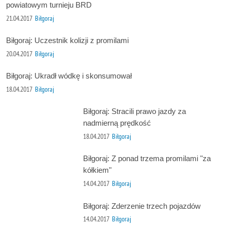
powiatowym turnieju BRD
21.04.2017
Biłgoraj
Biłgoraj: Uczestnik kolizji z promilami
20.04.2017
Biłgoraj
Biłgoraj: Ukradł wódkę i skonsumował
18.04.2017
Biłgoraj
Biłgoraj: Stracili prawo jazdy za
nadmierną prędkość
18.04.2017
Biłgoraj
Biłgoraj: Z ponad trzema promilami "za
kółkiem"
14.04.2017
Biłgoraj
Biłgoraj: Zderzenie trzech pojazdów
14.04.2017
Biłgoraj