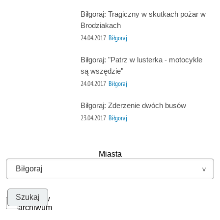
Biłgoraj: Tragiczny w skutkach pożar w
Brodziakach
24.04.2017
Biłgoraj
Biłgoraj: "Patrz w lusterka - motocykle
są wszędzie"
24.04.2017
Biłgoraj
Biłgoraj: Zderzenie dwóch busów
23.04.2017
Biłgoraj
Miasta
Szukaj w
archiwum