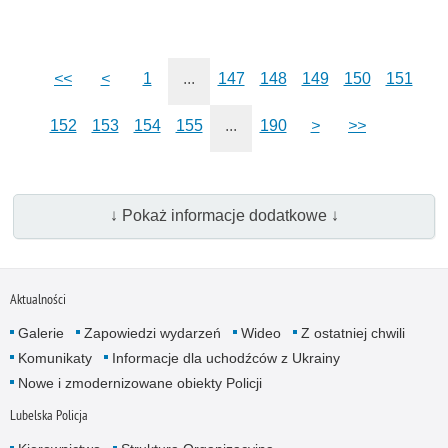
<<
<
1
...
147
148
149
150
151
152
153
154
155
...
190
>
>>
↓ Pokaż informacje dodatkowe ↓
Aktualności
Galerie
Zapowiedzi wydarzeń
Wideo
Z ostatniej chwili
Komunikaty
Informacje dla uchodźców z Ukrainy
Nowe i zmodernizowane obiekty Policji
Lubelska Policja