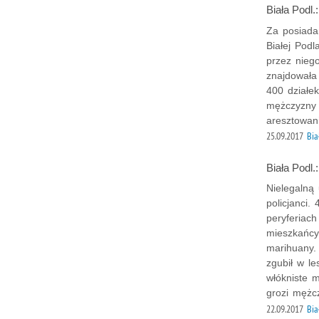
Biała Podl
Za posiada
Białej Podl
przez nie
znajdowała
400 działe
mężczyzny 
aresztowan
25.09.2017
Bia
Biała Podl.
Nielegalną 
policjanci.
peryferiach
mieszkańcy
marihuany.
zgubił w l
włókniste 
grozi mężc
22.09.2017
Bia