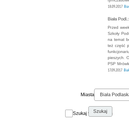
18.09.2017
Bia
Biała Podl.
Przed week
Szkoły Pod
na temat b
też część 
funkcjonari
pieszych. 
PSP Mrówka
17.09.2017
Bia
Miasta
Szukaj w archiwum