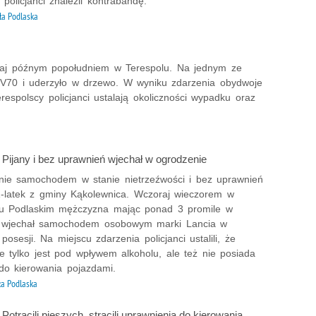
olicjanci znaleźli kontrabandę.
ła Podlaska
raj późnym popołudniem w Terespolu. Na jednym ze
 V70 i uderzyło w drzewo. W wyniku zdarzenia obydwoje
 Terespolscy policjanci ustalają okoliczności wypadku oraz
: Pijany i bez uprawnień wjechał w ogrodzenie
nie samochodem w stanie nietrzeźwości i bez uprawnień
-latek z gminy Kąkolewnica. Wczoraj wieczorem w
u Podlaskim mężczyzna mając ponad 3 promile w
e wjechał samochodem osobowym marki Lancia w
posesji. Na miejscu zdarzenia policjanci ustalili, że
e tylko jest pod wpływem alkoholu, ale też nie posiada
do kierowania pojazdami.
ła Podlaska
: Potrącili pieszych, stracili uprawnienia do kierowania