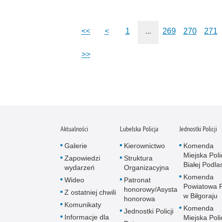
<<
<
1
...
269
270
271
>>
Aktualności
Lubelska Policja
Jednostki Policji
Galerie
Kierownictwo
Komenda
Miejska Polic
Zapowiedzi
Struktura
Białej Podlas
wydarzeń
Organizacyjna
Komenda
Wideo
Patronat
Powiatowa Po
honorowy/Asysta
Z ostatniej chwili
w Biłgoraju
honorowa
Komunikaty
Komenda
Jednostki Policji
Informacje dla
Miejska Polic