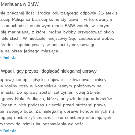
.: Marihuana w BMW
nie znacznej ilości środka odurzającego odpowie 21-latek z
askiej. Policjanci bialskiej komendy ujawnili w kierowanym
go samochodzie osobowym marki BMW worek, w którym
 się marihuana, z której można byłoby przygotować około
k dilerskich. W niedzielę miejscowy Sąd zastosował wobec
środek zapobiegawczy w postaci tymczasowego
ia na okres jednego miesiąca.
ła Podlaska
: Wpadli, gdy przyszli doglądać nielegalnej uprawy
uprawę konopi indyjskich ujawnili i zlikwidowali bialscy
 44 rośliny rosły w kompleksie leśnym położonym na
 miasta. Do sprawy zostali zatrzymani dwaj 21-letni
 gminy Biała Podlaska, którzy przyszli doglądać krzaków
 Jeden z nich podczas ucieczki przed stróżami prawa
esie swojego buta. Za nielegalną uprawę konopi innych niż
mogącą dostarczyć znaczną ilość substancji odurzających
zyznom do ośmiu lat pozbawienia wolności.
ła Podlaska