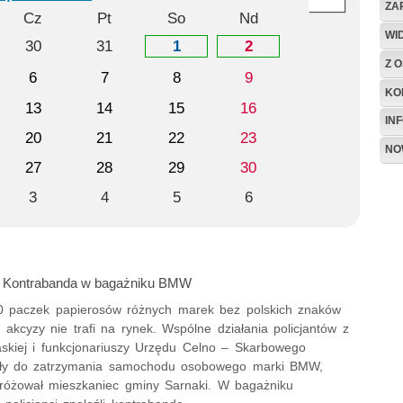
ZA
Cz
Pt
So
Nd
WI
30
31
1
2
Z O
6
7
8
9
KO
13
14
15
16
IN
20
21
22
23
NO
27
28
29
30
3
4
5
6
.: Kontrabanda w bagażniku BMW
 paczek papierosów różnych marek bez polskich znaków
akcyzy nie trafi na rynek. Wspólne działania policjantów z
laskiej i funkcjonariuszy Urzędu Celno – Skarbowego
iły do zatrzymania samochodu osobowego marki BMW,
różował mieszkaniec gminy Sarnaki. W bagażniku