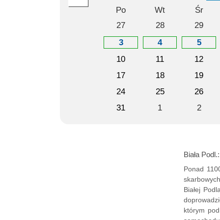
Po
Wt
Śr
27
28
29
3
4
5
10
11
12
17
18
19
24
25
26
31
1
2
Biała Podl
Ponad 1100
skarbowych 
Białej Pod
doprowadz
którym pod