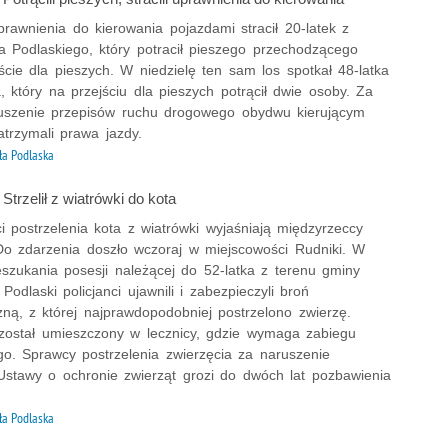
rawnienia do kierowania pojazdami stracił 20-latek z
a Podlaskiego, który potracił pieszego przechodzącego
ście dla pieszych. W niedzielę ten sam los spotkał 48-latka
, który na przejściu dla pieszych potrącił dwie osoby. Za
uszenie przepisów ruchu drogowego obydwu kierującym
zatrzymali prawa jazdy.
ła Podlaska
 Strzelił z wiatrówki do kota
i postrzelenia kota z wiatrówki wyjaśniają międzyrzeccy
 Do zdarzenia doszło wczoraj w miejscowości Rudniki. W
eszukania posesji należącej do 52-latka z terenu gminy
Podlaski policjanci ujawnili i zabezpieczyli broń
ną, z której najprawdopodobniej postrzelono zwierzę.
został umieszczony w lecznicy, gdzie wymaga zabiegu
go. Sprawcy postrzelenia zwierzęcia za naruszenie
Ustawy o ochronie zwierząt grozi do dwóch lat pozbawienia
ła Podlaska