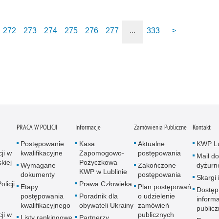
272
273
274
275
276
277
...
333
>
PRACA W POLICJI
Informacje
Zamówienia Publiczne
Kontakt
Postępowanie
Kasa
Aktualne
KWP Lu
ji w
kwalifikacyjne
Zapomogowo-
postępowania
Mail do
kiej
Pożyczkowa
Wymagane
Zakończone
dyżurn
KWP w Lublinie
dokumenty
postępowania
Skargi 
licji
Prawa Człowieka
Etapy
Plan postępowań
Dostęp
postępowania
Poradnik dla
o udzielenie
informa
kwalifikacyjnego
obywateli Ukrainy
zamówień
publicz
ji w
publicznych
Listy rankingowe
Partnerzy