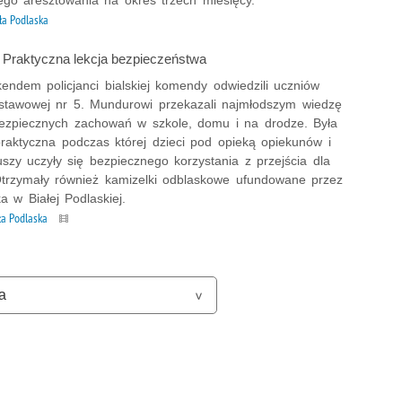
ła Podlaska
: Praktyczna lekcja bezpieczeństwa
endem policjanci bialskiej komendy odwiedzili uczniów
stawowej nr 5. Mundurowi przekazali najmłodszym wiedzę
ezpiecznych zachowań w szkole, domu i na drodze. Była
praktyczna podczas której dzieci pod opieką opiekunów i
uszy uczyły się bezpiecznego korzystania z przejścia dla
Otrzymały również kamizelki odblaskowe ufundowane przez
 w Białej Podlaskiej.
ła Podlaska