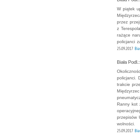
W piątek up
Międzyrzec
przez przej
z Terespola
rażące nar
policjanci 
25.09.2017
Bia
Biała Podl.:
Okolicznośc
policjanci.
trakcie prz
Międzyrzec 
pneumatycz
Ranny kot 
operacyjne
przepisów 
wolności.
25.09.2017
Bia