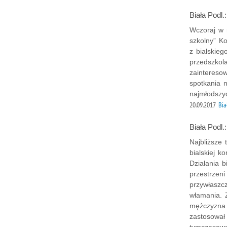
Biała Podl.
Wczoraj w 
szkolny” Ko
z bialskie
przedszkola
zainteresow
spotkania 
najmłodszy
20.09.2017
Bia
Biała Podl
Najbliższe 
bialskiej 
Działania b
przestrzeni
przywłaszc
włamania. 
mężczyzna 
zastosował
tymczasowe