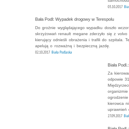
samochodu p
03.10.2017
Bia
Bała Podl: Wypadek drogowy w Terespolu
Do groźnie wyglądającego wypadku doszło wczo
skrzyżowań renault megane zderzyło się z volvo
kierujący odnieśli obrażenia i trafili do szpitala.
apelują o rozważną i bezpieczną jazdę.
02.10.2017
Biała Podlaska
Biała Podl.
Za kierowa
odpowie 31
Międzyrzec
organizmi
ogrodzenie 
kierowca ni
uprawnień 
27.09.2017
Bia
Biała Podl.