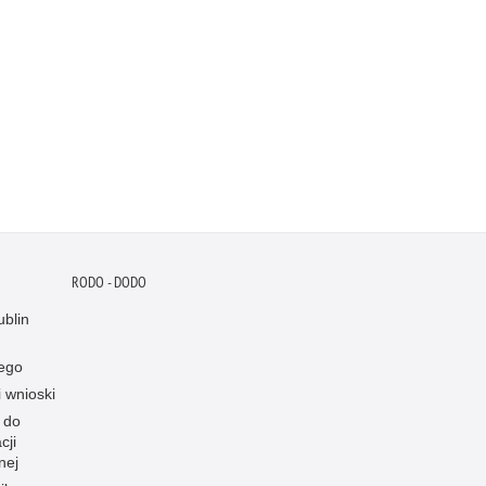
RODO - DODO
blin
ego
i wnioski
 do
cji
nej