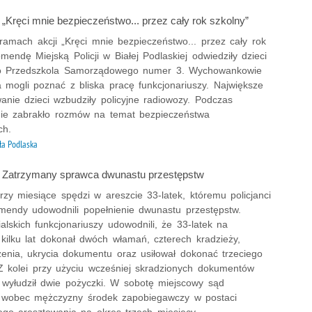
: „Kręci mnie bezpieczeństwo... przez cały rok szkolny”
ramach akcji „Kręci mnie bezpieczeństwo... przez cały rok
mendę Miejską Policji w Białej Podlaskiej odwiedziły dzieci
go Przedszkola Samorządowego numer 3. Wychowankowie
 mogli poznać z bliska pracę funkcjonariuszy. Największe
anie dzieci wzbudziły policyjne radiowozy. Podczas
nie zabrakło rozmów na temat bezpieczeństwa
ch.
ła Podlaska
.: Zatrzymany sprawca dwunastu przestępstw
trzy miesiące spędzi w areszcie 33-latek, któremu policjanci
komendy udowodnili popełnienie dwunastu przestępstw.
ialskich funkcjonariuszy udowodnili, że 33-latek na
 kilku lat dokonał dwóch włamań, czterech kradzieży,
zenia, ukrycia dokumentu oraz usiłował dokonać trzeciego
Z kolei przy użyciu wcześniej skradzionych dokumentów
wyłudził dwie pożyczki. W sobotę miejscowy sąd
 wobec mężczyzny środek zapobiegawczy w postaci
go aresztowania na okres trzech miesięcy.