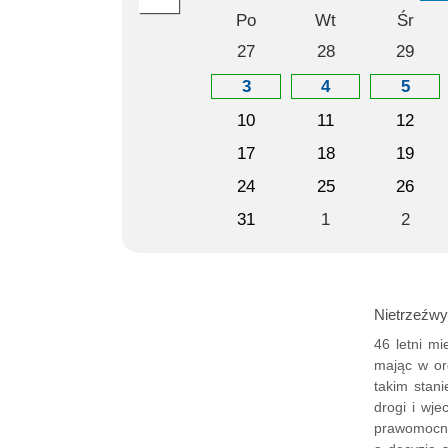
Po
Wt
Śr
27
28
29
3
4
5
10
11
12
17
18
19
24
25
26
31
1
2
Nietrzeźwy
46 letni m
mając w or
takim stan
drogi i wj
prawomocni