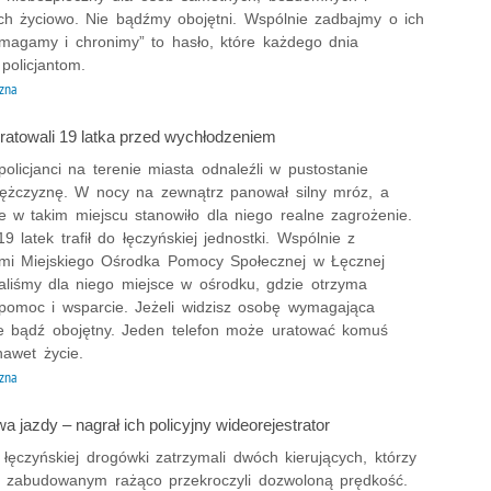
ch życiowo. Nie bądźmy obojętni. Wspólnie zadbajmy o ich
omagamy i chronimy” to hasło, które każdego dnia
policjantom.
zna
uratowali 19 latka przed wychłodzeniem
olicjanci na terenie miasta odnaleźli w pustostanie
żczyznę. W nocy na zewnątrz panował silny mróz, a
e w takim miejscu stanowiło dla niego realne zagrożenie.
19 latek trafił do łęczyńskiej jednostki. Wspólnie z
mi Miejskiego Ośrodka Pomocy Społecznej w Łęcznej
aliśmy dla niego miejsce w ośrodku, gdzie otrzyma
pomoc i wsparcie. Jeżeli widzisz osobę wymagająca
e bądź obojętny. Jeden telefon może uratować komuś
nawet życie.
zna
awa jazdy – nagrał ich policyjny wideorejestrator
z łęczyńskiej drogówki zatrzymali dwóch kierujących, którzy
 zabudowanym rażąco przekroczyli dozwoloną prędkość.