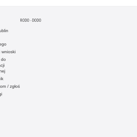
RODO - DODO
blin
ego
i wnioski
 do
cji
nej
ik
om / zgłoś
gi