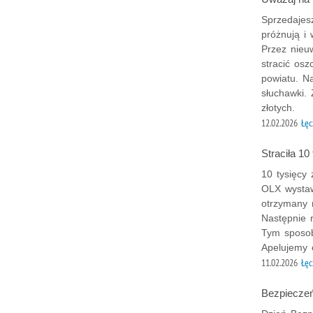
Sprzedajes
próżnują i
Przez nieu
stracić os
powiatu. N
słuchawki. 
złotych.
12.02.2026
Łęc
Straciła 10
10 tysięcy 
OLX wystawi
otrzymany 
Następnie 
Tym sposob
Apelujemy 
11.02.2026
Łęc
Bezpieczeń