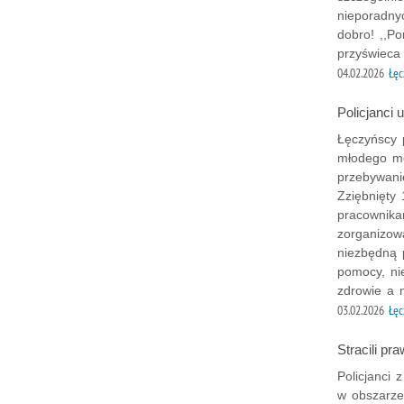
nieporadny
dobro! ,,P
przyświeca 
04.02.2026
Łęc
Policjanci 
Łęczyńscy p
młodego mę
przebywani
Zziębnięty 
pracownika
zorganizow
niezbędną 
pomocy, ni
zdrowie a 
03.02.2026
Łęc
Stracili pr
Policjanci 
w obszarze