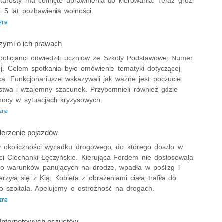
tarosty ma cofnięte uprawnienia do kierowania. Teraz grozi
 5 lat pozbawienia wolności.
zna
zymi o ich prawach
policjanci odwiedzili uczniów ze Szkoły Podstawowej Numer
j. Celem spotkania było omówienie tematyki dotyczącej
ka. Funkcjonariusze wskazywali jak ważne jest poczucie
stwa i wzajemny szacunek. Przypomnieli również gdzie
ocy w sytuacjach kryzysowych.
zna
erzenie pojazdów
 okoliczności wypadku drogowego, do którego doszło w
ci Ciechanki Łęczyńskie. Kierująca Fordem nie dostosowała
do warunków panujących na drodze, wpadła w poślizg i
rzyła się z Kią. Kobieta z obrażeniami ciała trafiła do
go szpitala. Apelujemy o ostrożność na drogach.
zna
Internetowych oszustów