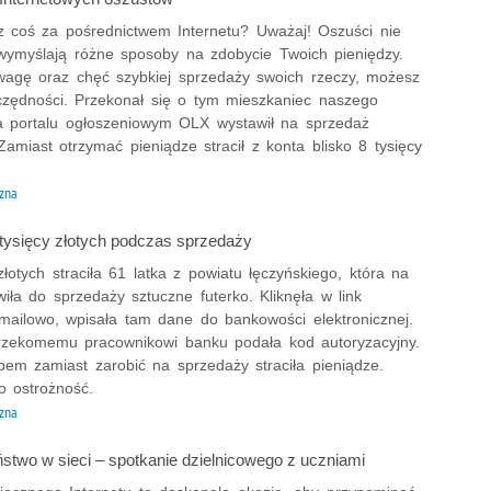
z coś za pośrednictwem Internetu? Uważaj! Oszuści nie
 wymyślają różne sposoby na zdobycie Twoich pieniędzy.
wagę oraz chęć szybkiej sprzedaży swoich rzeczy, możesz
zczędności. Przekonał się o tym mieszkaniec naszego
a portalu ogłoszeniowym OLX wystawił na sprzedaż
Zamiast otrzymać pieniądze stracił z konta blisko 8 tysięcy
zna
 tysięcy złotych podczas sprzedaży
złotych straciła 61 latka z powiatu łęczyńskiego, która na
ła do sprzedaży sztuczne futerko. Kliknęła w link
mailowo, wpisała tam dane do bankowości elektronicznej.
rzekomemu pracownikowi banku podała kod autoryzacyjny.
em zamiast zarobić na sprzedaży straciła pieniądze.
o ostrożność.
zna
stwo w sieci – spotkanie dzielnicowego z uczniami