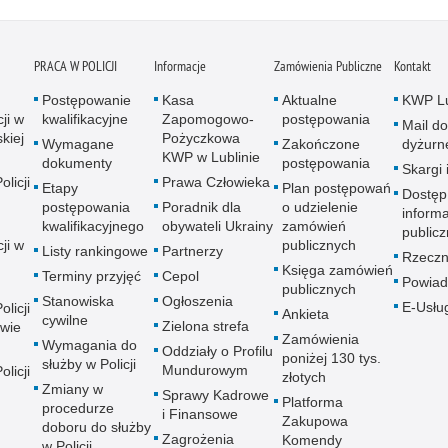
PRACA W POLICJI
Informacje
Zamówienia Publiczne
Kontakt
Postępowanie
Kasa
Aktualne
KWP Lu
ji w
kwalifikacyjne
Zapomogowo-
postępowania
Mail do
kiej
Pożyczkowa
Wymagane
Zakończone
dyżurn
KWP w Lublinie
dokumenty
postępowania
Skargi 
licji
Prawa Człowieka
Etapy
Plan postępowań
Dostęp
postępowania
Poradnik dla
o udzielenie
informa
kwalifikacyjnego
obywateli Ukrainy
zamówień
publicz
ji w
publicznych
Listy rankingowe
Partnerzy
Rzeczn
Księga zamówień
Terminy przyjęć
Cepol
Powiad
publicznych
Stanowiska
Ogłoszenia
E-Usłu
licji
Ankieta
cywilne
Zielona strefa
wie
Zamówienia
Wymagania do
Oddziały o Profilu
poniżej 130 tys.
służby w Policji
Mundurowym
licji
złotych
Zmiany w
Sprawy Kadrowe
Platforma
procedurze
i Finansowe
Zakupowa
doboru do służby
Zagrożenia
Komendy
w Policji