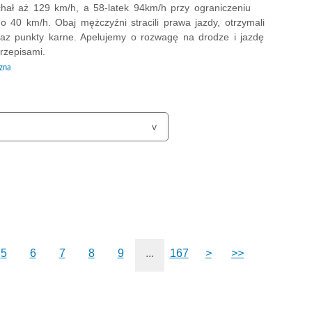
echał aż 129 km/h, a 58-latek 94km/h przy ograniczeniu
o 40 km/h. Obaj mężczyźni stracili prawa jazdy, otrzymali
az punkty karne. Apelujemy o rozwagę na drodze i jazdę
rzepisami.
zna
5
6
7
8
9
...
167
>
>>