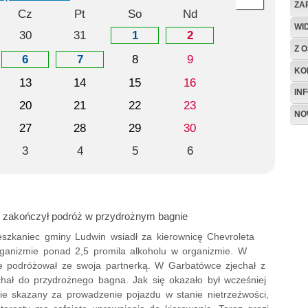
ZA
Cz
Pt
So
Nd
WI
30
31
1
2
Z O
6
7
8
9
KO
13
14
15
16
IN
20
21
22
23
NO
27
28
29
30
3
4
5
6
 zakończył podróż w przydrożnym bagnie
ieszkaniec gminy Ludwin wsiadł za kierownicę Chevroleta
ganizmie ponad 2,5 promila alkoholu w organizmie. W
ie podróżował ze swoja partnerką. W Garbatówce zjechał z
echał do przydrożnego bagna. Jak się okazało był wcześniej
e skazany za prowadzenie pojazdu w stanie nietrzeźwości,