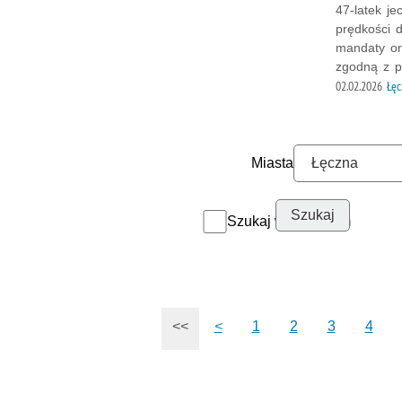
47-latek j
prędkości d
mandaty or
zgodną z p
02.02.2026
Łęc
Miasta
Szukaj w archiwum
<<
<
1
2
3
4