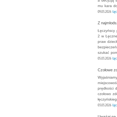
a decyzją s
mu kara do
09.03.2026
Łęc
Z najmłods
Łęczyńscy 
2 w Łęczne
praw dziec
bezpieczeń
szukać pom
05.03.2026
Łęc
Czołowe zd
Wyjaśniamy
miejscowoś
prędkości 
czołowo zde
łęczyńskie
03.03.2026
Łęc
Uważaj na 