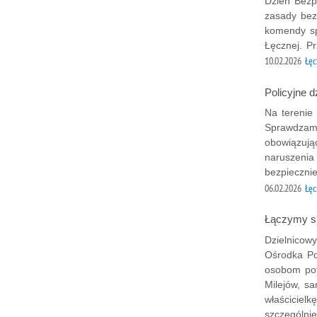
Dzień Bezp
zasady bezp
komendy sp
Łęcznej. Pr
10.02.2026
Łęc
Policyjne d
Na terenie
Sprawdzamy
obowiązują
naruszenia
bezpiecznie
06.02.2026
Łęc
Łączymy si
Dzielnicowy
Ośrodka Po
osobom pot
Milejów, s
właścicielk
szczególni