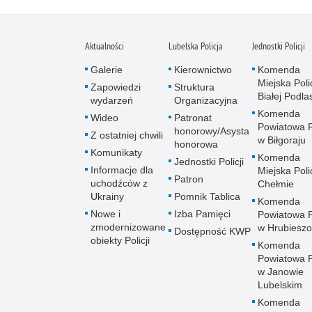
Aktualności
Lubelska Policja
Jednostki Policji
Galerie
Kierownictwo
Komenda
Miejska Polic
Zapowiedzi
Struktura
Białej Podlas
wydarzeń
Organizacyjna
Komenda
Wideo
Patronat
Powiatowa Po
honorowy/Asysta
Z ostatniej chwili
w Biłgoraju
honorowa
Komunikaty
Komenda
Jednostki Policji
Informacje dla
Miejska Polic
Patron
uchodźców z
Chełmie
Ukrainy
Pomnik Tablica
Komenda
Nowe i
Izba Pamięci
Powiatowa Po
zmodernizowane
w Hrubieszo
Dostępność KWP
obiekty Policji
Komenda
Powiatowa Po
w Janowie
Lubelskim
Komenda