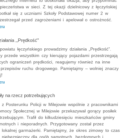
iecznego Internetu to doskonała okazja, aby przypominać
ieczeństwa w sieci. Z tej okazji dzielnicowy z łęczyńskiej
otkał się z uczniami Szkoły Podstawowej numer 2 w
zestrzegał przed zagrożeniami i apelował o ostrożność.
zna
ziałania ,,Prędkość”
 powiatu łęczyńskiego prowadzimy działania „Prędkość”.
 przede wszystkim czy kierujący pojazdami przestrzegają
cych ograniczeń prędkości, reagujemy również na inne
 przepisów ruchu drogowego. Pamiętajmy – wolniej znaczy
j!
zna
ły na rzecz potrzebujących
 z Posterunku Policji w Milejowie wspólnie z pracownikami
mocy Społecznej w Milejowie przekazywał gorący posiłek
rzebującym. Trafił do kilkudziesięciu mieszkańców gminy
amotnych i nieporadnych. Przygotowany został przez
ę lokalnej garmażerki. Pamiętajmy, że okres zimowy to czas
e niebezpieczny dla osób samotnych, bezdomnych i